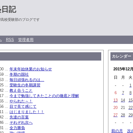
塾日記
/高校受験部のブログです
へ
RSS
管理者用
カレンダー
00 ...
年末年始休業のお知らせ
2015年12
59 ...
冬期の国社
日
月
火
53 ...
毎日頑張れるのは…
25 ...
受験生の冬期講習
-
-
1
42 ...
教え合うこと
6
7
8
17 ...
今まで勉強してきたことのの徹底と理解
13
14
15
55 ...
やられた～！
56 ...
目で見て感じて
20
21
22
11 ...
はじまりました！！
27
28
29
42 ...
先達の言葉
46 ...
それぞれ次へ
-
-
-
31 ...
全力勝負
前の月
次