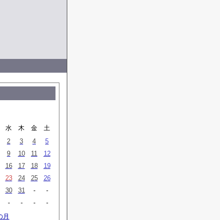
月
水
木
金
土
2
3
4
5
9
10
11
12
16
17
18
19
23
24
25
26
30
31
-
-
-
-
-
-
の月