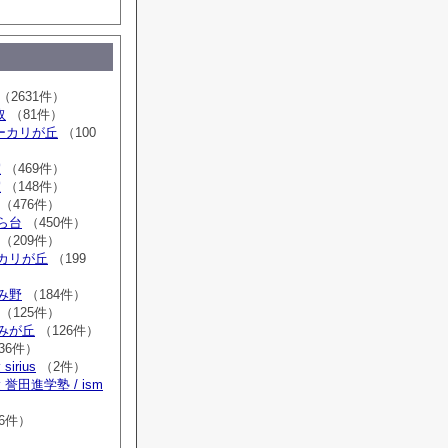
（2631件）
取
（81件）
sユーカリが丘
（100
室
（469件）
室
（148件）
（476件）
はら台
（450件）
（209件）
ーカリが丘
（199
ゆみ野
（184件）
（125件）
すみが丘
（126件）
36件）
irius
（2件）
誉田進学塾 / ism
）
6件）