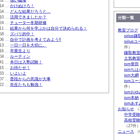
32 ...
強い磁場
14 ...
かけぬけろ！
54 ...
どんな結果だろうと…
10 ...
活用できましたか？
分類一覧
24 ...
チューター冬期研修
11 ...
結果から何を学ぶかは自分で決められる！
教室ブログ
58 ...
ズバリ的中！
sirius鎌
06 ...
自分で計画を考えてみよう!!
siriu
13 ...
一日一日を大切に。
件）
16 ...
卒業生より
鎌取教
04 ...
ルーティン
土気教
41 ...
本日は入塾試験！
ism誉田
15 ...
お待たせ！
ismち
33 ...
いよいよ
ism大網
07 ...
普段からの意識が大事
ismユ
22 ...
先生たちも勉強！
件）
ismお
ism本納
ismあ
お知らせ
（
中学受験 s
高校受験 
（27件
ニュース
（