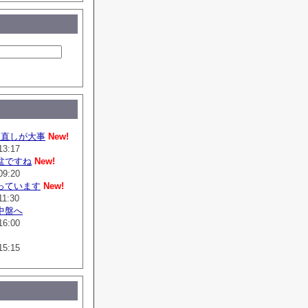
は直しが大事
New!
13:17
盆ですね
New!
09:20
っています
New!
11:30
中盤へ
16:00
15:15