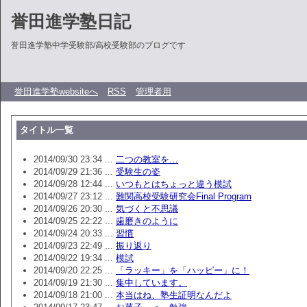
誉田進学塾日記
誉田進学塾中学受験部/高校受験部のブログです
誉田進学塾websiteへ
RSS
管理者用
タイトル一覧
2014/09/30 23:34 ...
二つの教室を…
2014/09/29 21:36 ...
受験生の姿
2014/09/28 12:44 ...
いつもとはちょっと違う模試
2014/09/27 23:12 ...
難関高校受験研究会Final Program
2014/09/26 20:30 ...
気づくと不思議
2014/09/25 22:22 ...
歯磨きのように
2014/09/24 20:33 ...
習慣
2014/09/23 22:49 ...
振り返り
2014/09/22 19:34 ...
模試
2014/09/20 22:25 ...
「ラッキー」を「ハッピー」に！
2014/09/19 21:30 ...
集中しています。
2014/09/18 21:00 ...
本当はね、塾生証明なんだよ