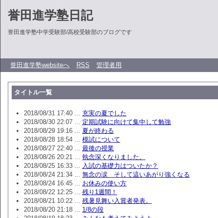
誉田進学塾日記
誉田進学塾中学受験部/高校受験部のブログです
誉田進学塾websiteへ
RSS
管理者用
タイトル一覧
2018/08/31 17:40 ...
充実の夏でした
2018/08/30 22:07 ...
定期試験に向けて集中して勉強
2018/08/29 19:16 ...
夏が終わる
2018/08/28 18:54 ...
模試について
2018/08/27 22:40 ...
最後の授業
2018/08/26 20:21 ...
執念深くなりました。
2018/08/25 16:33 ...
入試の基礎力はついたか？
2018/08/24 21:34 ...
無念の涙 そして這いあがり強くなる
2018/08/24 16:45 ...
お休みの使い方
2018/08/22 12:25 ...
残り1週間！
2018/08/21 10:22 ...
残暑見舞い入賞者発表。
2018/08/20 21:18 ...
1/8の段