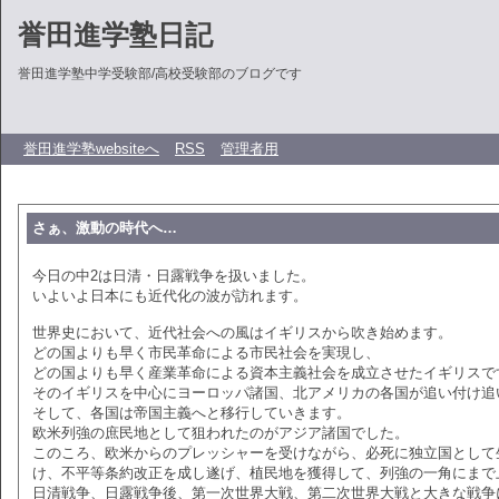
誉田進学塾日記
誉田進学塾中学受験部/高校受験部のブログです
誉田進学塾websiteへ
RSS
管理者用
さぁ、激動の時代へ…
今日の中2は日清・日露戦争を扱いました。
いよいよ日本にも近代化の波が訪れます。
世界史において、近代社会への風はイギリスから吹き始めます。
どの国よりも早く市民革命による市民社会を実現し、
どの国よりも早く産業革命による資本主義社会を成立させたイギリスで
そのイギリスを中心にヨーロッパ諸国、北アメリカの各国が追い付け追
そして、各国は帝国主義へと移行していきます。
欧米列強の庶民地として狙われたのがアジア諸国でした。
このころ、欧米からのプレッシャーを受けながら、必死に独立国として
け、不平等条約改正を成し遂げ、植民地を獲得して、列強の一角にまで
日清戦争、日露戦争後、第一次世界大戦、第二次世界大戦と大きな戦争