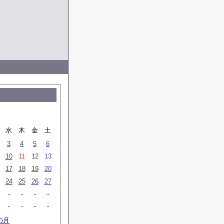
水
木
金
土
3
4
5
6
10
11
12
13
17
18
19
20
24
25
26
27
-
-
-
-
-
-
-
-
の月