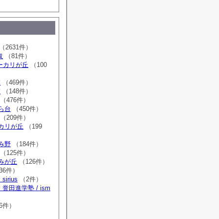
（2631件）
取
（81件）
sユーカリが丘
（100
室
（469件）
室
（148件）
（476件）
はら台
（450件）
（209件）
ーカリが丘
（199
ゆみ野
（184件）
（125件）
すみが丘
（126件）
36件）
irius
（2件）
誉田進学塾 / ism
）
6件）