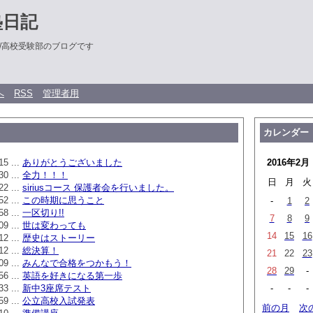
塾日記
/高校受験部のブログです
へ
RSS
管理者用
カレンダー
15 ...
ありがとうございました
2016年2月
30 ...
全力！！！
日
月
火
22 ...
siriusコース 保護者会を行いました。
52 ...
この時期に思うこと
-
1
2
58 ...
一区切り!!
7
8
9
09 ...
世は変わっても
14
15
16
12 ...
歴史はストーリー
12 ...
総決算！
21
22
23
09 ...
みんなで合格をつかもう！
28
29
-
56 ...
英語を好きになる第一歩
33 ...
新中3座席テスト
-
-
-
59 ...
公立高校入試発表
前の月
次