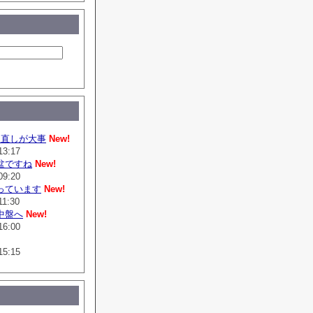
は直しが大事
New!
13:17
盆ですね
New!
09:20
っています
New!
11:30
中盤へ
New!
16:00
15:15