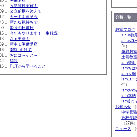
10 ...
準備講座
50 ...
入塾試験実施！
09 ...
公立前期を終えて
12 ...
カードを通そう
分類一覧
43 ...
新たな気持ちで
00 ...
緊張の日曜日
教室ブログ
15 ...
今年もやります！ 生解説
sirius鎌
13 ...
さぁ出発！
siriu
39 ...
新中１準備講座
件）
16 ...
3年に向けて
鎌取教
01 ...
おには～そと～
土気教
42 ...
秘訣
ism誉田
16 ...
PUTから学べること
ismち
ism大網
ismユ
件）
ismお
ism本納
ismあ
お知らせ
（
中学受験 s
高校受験 
（27件
ニュース
（