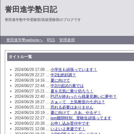
誉田進学塾日記
誉田進学塾中学受験部/高校受験部のブログです
誉田進学塾websiteへ
RSS
管理者用
タイトル一覧
2024/06/29 17:08 ...
小学生も頑張っています！
2024/06/28 22:27 ...
中2生絶好調？
2024/06/28 14:16 ...
夏に向けて
2024/06/27 22:44 ...
中2の追試の裏では
2024/06/27 15:21 ...
夏を元気に乗り切ろう！
2024/06/26 22:40 ...
PUTが終わったら残暑見舞いに夢中？
2024/06/26 18:27 ...
さぁ～て 土気教室の七夕は？
2024/06/25 22:21 ...
恐れる必要はありません
2024/06/24 20:19 ...
夏に向けて さあ、やるぞ！
2024/06/22 22:27 ...
ism難関特別、受験生頑張ってます
2024/06/22 20:28 ...
お申し込み受付中です
2024/06/21 12:08 ...
いよいよ来週です！