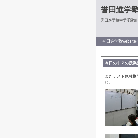
誉田進学
誉田進学塾中学受験部
誉田進学塾website
今日の中２の授業
まだテスト勉強期
た。