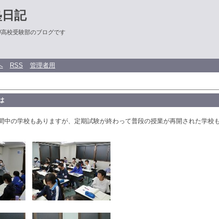
塾日記
/高校受験部のブログです
へ
RSS
管理者用
は
間中の学校もありますが、定期試験が終わって普段の授業が再開された学校