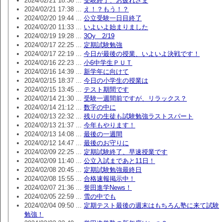
2024/02/21 18:36 ...
受験終了、お疲れさま
2024/02/21 17:38 ...
え！？もう！？
2024/02/20 19:44 ...
公立受験一日目終了
2024/02/20 11:33 ...
いよいよ始まりました
2024/02/19 19:28 ...
3Oy 2/19
2024/02/17 22:25 ...
定期試験勉強
2024/02/17 22:19 ...
今日が最後の授業、いよいよ決戦です！
2024/02/16 22:23 ...
小6中学生ＰＵＴ
2024/02/16 14:39 ...
新学年に向けて
2024/02/15 18:37 ...
今日の小学生の授業は
2024/02/15 13:45 ...
テスト期間です
2024/02/14 21:30 ...
受験一週間前ですが、リラックス？
2024/02/14 21:12 ...
数字の中に
2024/02/13 22:32 ...
残りの生徒も試験勉強ラストスパート
2024/02/13 21:37 ...
今年もやります！
2024/02/13 14:08 ...
最後の一週間
2024/02/12 14:47 ...
最後のお守りに
2024/02/09 22:25 ...
定期試験終了、早速授業です
2024/02/09 11:40 ...
公立入試まであと11日！
2024/02/08 20:45 ...
定期試験勉強最終日
2024/02/08 15:55 ...
合格速報掲示中！
2024/02/07 21:36 ...
誉田進学News！
2024/02/05 22:59 ...
雪の中でも
2024/02/04 09:50 ...
定期テスト最後の週末はもちろん塾に来て試験
勉強！