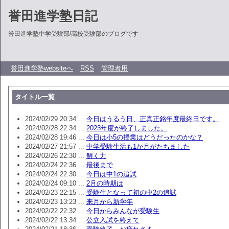
誉田進学塾日記
誉田進学塾中学受験部/高校受験部のブログです
誉田進学塾websiteへ
RSS
管理者用
タイトル一覧
2024/02/29 20:34 ...
今日はうるう日、正真正銘年度最終日です。
2024/02/28 22:34 ...
2023年度が終了しました。
2024/02/28 19:46 ...
今日は小5の授業はどうだったのかな？
2024/02/27 21:57 ...
中学受験生活も1か月がたちました
2024/02/26 22:30 ...
解く力
2024/02/24 22:36 ...
最後まで
2024/02/24 22:30 ...
今日は中1の追試
2024/02/24 09:10 ...
2月の時期は
2024/02/23 22:15 ...
受験生となって初の中2の追試
2024/02/23 13:23 ...
来月から新学年
2024/02/22 22:32 ...
今日からみんなが受験生
2024/02/22 13:34 ...
公立入試を終えて