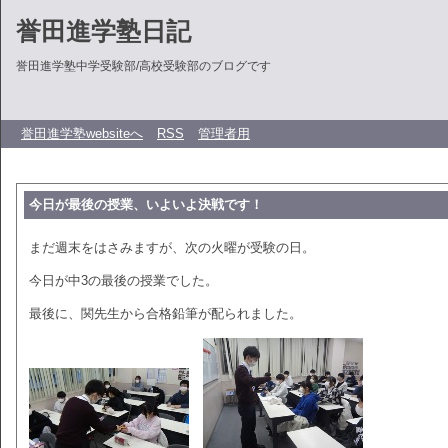
誉田進学塾日記
誉田進学塾中学受験部/高校受験部のブログです
誉田進学塾websiteへ
RSS
管理者用
今日が最後の授業、いよいよ決戦です！
まだ週末をはさみますが、次の火曜が受験の日。
今日が中3の最後の授業でした。
最後に、関先生から合格鉛筆が配られました。