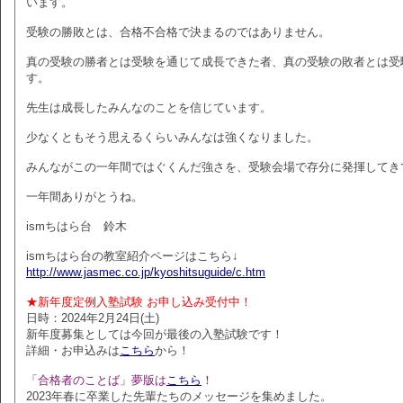
います。
受験の勝敗とは、合格不合格で決まるのではありません。
真の受験の勝者とは受験を通じて成長できた者、真の受験の敗者とは受
す。
先生は成長したみんなのことを信じています。
少なくともそう思えるくらいみんなは強くなりました。
みんながこの一年間ではぐくんだ強さを、受験会場で存分に発揮してき
一年間ありがとうね。
ismちはら台 鈴木
ismちはら台の教室紹介ページはこちら↓
http://www.jasmec.co.jp/kyoshitsuguide/c.htm
★新年度定例入塾試験 お申し込み受付中！
日時：2024年2月24日(土)
新年度募集としては今回が最後の入塾試験です！
詳細・お申込みは
こちら
から！
「合格者のことば」夢版は
こちら
！
2023年春に卒業した先輩たちのメッセージを集めました。