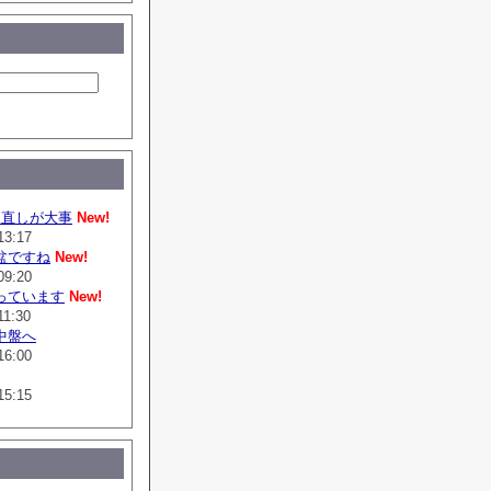
は直しが大事
New!
13:17
盆ですね
New!
09:20
っています
New!
11:30
中盤へ
16:00
15:15