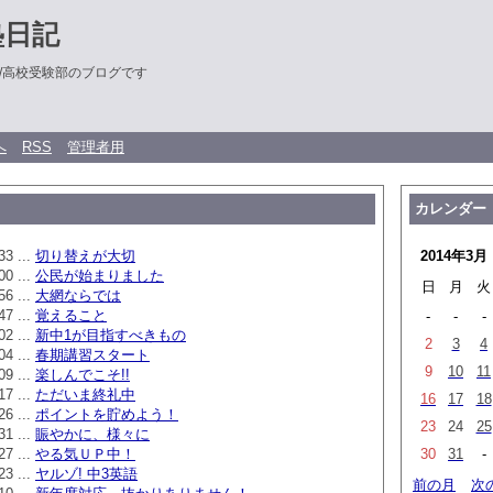
塾日記
/高校受験部のブログです
へ
RSS
管理者用
カレンダー
33 ...
切り替えが大切
2014年3月
00 ...
公民が始まりました
日
月
火
56 ...
大網ならでは
47 ...
覚えること
-
-
-
02 ...
新中1が目指すべきもの
2
3
4
04 ...
春期講習スタート
9
10
11
09 ...
楽しんでこそ!!
17 ...
ただいま終礼中
16
17
18
26 ...
ポイントを貯めよう！
23
24
25
31 ...
賑やかに、様々に
27 ...
やる気ＵＰ中！
30
31
-
23 ...
ヤルゾ! 中3英語
前の月
次