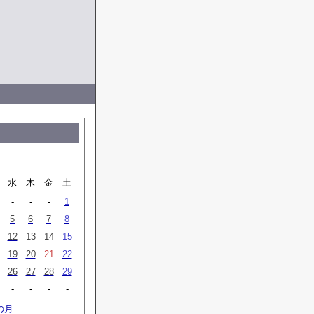
水
木
金
土
-
-
-
1
5
6
7
8
12
13
14
15
19
20
21
22
26
27
28
29
-
-
-
-
の月