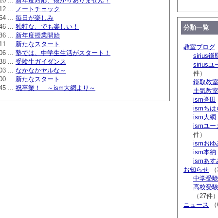
10 ...
新年度対応、抜かりありません！
12 ...
ノートチェック
54 ...
毎日が楽しみ
46 ...
独特な、でも楽しい！
分類一覧
36 ...
新年度授業開始
11 ...
新たなスタート
教室ブログ
06 ...
塾では、中学生生活がスタート！
sirius鎌
38 ...
受験生ガイダンス
siriu
03 ...
なかなかヤルな～
件）
00 ...
新たなスタート
鎌取教
45 ...
祝卒業！ ～ism大網より～
土気教
ism誉田
ismち
ism大網
ismユ
件）
ismお
ism本納
ismあ
お知らせ
（
中学受験 s
高校受験 
（27件
ニュース
（