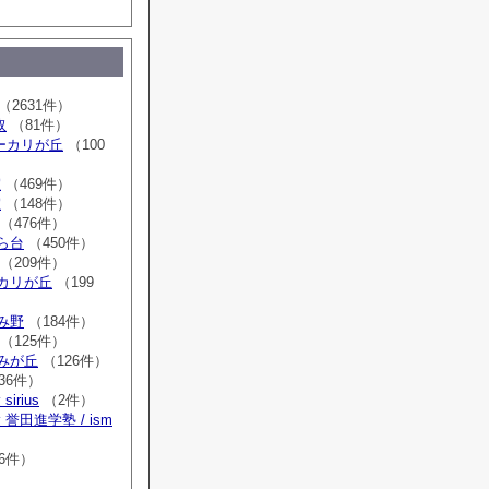
（2631件）
取
（81件）
sユーカリが丘
（100
室
（469件）
室
（148件）
（476件）
はら台
（450件）
（209件）
ーカリが丘
（199
ゆみ野
（184件）
（125件）
すみが丘
（126件）
36件）
irius
（2件）
誉田進学塾 / ism
）
6件）