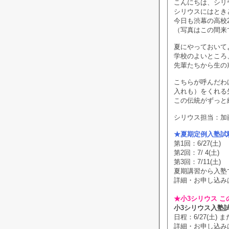
こんにちは、シリ
シリウスにはとき
今日も渋幕の高校
（写真はこの間来
夏にやっておいて
学校のよいところ
先輩たちから生の
こちらが呼んだわ
入れも）をくれる
この伝統がずっと
シリウス担当：加
★夏期定例入塾試
第1回：6/27(土)
第2回：7/ 4(土)
第3回：7/11(土)
夏期講習から入塾
詳細・お申し込み
★小3シリウス こ
小3シリウス入塾
日程：6/27(土) また
詳細・お申し込み