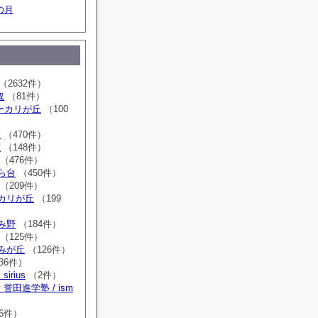
の月
（2632件）
取
（81件）
sユーカリが丘
（100
室
（470件）
室
（148件）
（476件）
はら台
（450件）
（209件）
ーカリが丘
（199
ゆみ野
（184件）
（125件）
すみが丘
（126件）
36件）
irius
（2件）
誉田進学塾 / ism
）
6件）