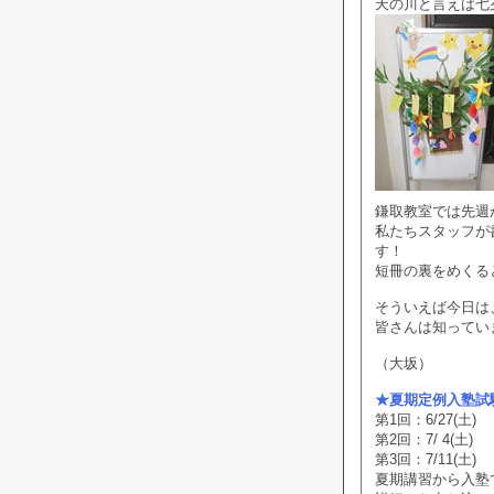
天の川と言えば七
鎌取教室では先週
私たちスタッフが
す！
短冊の裏をめくる
そういえば今日は
皆さんは知ってい
（大坂）
★夏期定例入塾試
第1回：6/27(土)
第2回：7/ 4(土)
第3回：7/11(土)
夏期講習から入塾