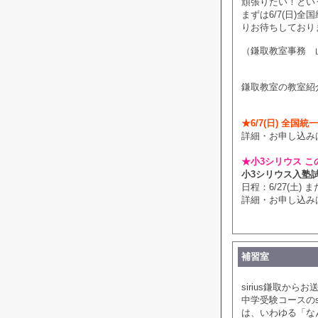
頑張りたい！とい
まずは6/7(日)
りお待ちしており
（鎌取教室事務 
鎌取教室の教室紹
★6/7(日) 全国
詳細・お申し込み
★小3シリウス こ
小3シリウス入塾
日程：6/27(土) また
詳細・お申し込み
補習室
sirius鎌取から
中学受験コースのs
は、いわゆる「な