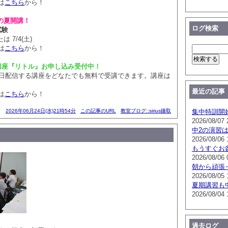
は
こちら
から！
の夏開講！
ログ検索
試験
は 7/4(土)
は
こちら
から！
講座『リトル』お申し込み受付中！
毎日配信する講座をどなたでも無料で受講できます。講座は
最近の記事
は
こちら
から！
2026年06月24日(水)21時54分
この記事のURL
教室ブログ::sirius鎌取
集中特訓開
2026/08/07 
中2の演習
2026/08/06 
もうすぐお
2026/08/06 
朝から頑張
2026/08/05 
夏期講習も
2026/08/04 
過去ログ