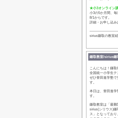
★小3オンライン
小3の5か月間、
8/1からです。
詳細・お申し込み
---------------------------
sirius鎌取の教
鎌取教室/sirius
こんにちは！鎌取
全国統一小学生テ
ぜひ誉田進学塾で
す。
本日は、誉田進学塾
す。
鎌取教室は「最難
sirius(シリ
ス」となっており