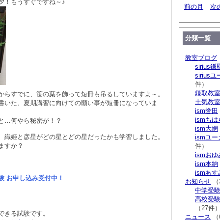
夕！もうすぐですね～♪
前の月
次
分類一覧
教室ブログ
sirius鎌
siriu
件）
鎌取教
からすでに、笹の葉を飾って短冊も吊るしていますよ～。
土気教
書いた、夏期講習に向けての願い事が短冊になっていま
ism誉田
ismち
と…何やら秘密が！？
ism大網
、織姫と彦星がどの星とどの星だったかも学習しました。
ismユ
ますか？
件）
ismお
ism本納
ismあ
験 お申し込み受付中！
お知らせ
（
中学受験 s
高校受験 
（27件
できる試験です。
ニュース
（