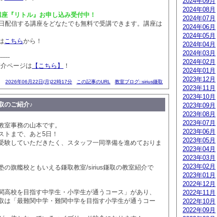
2024年09月
2024年08月
講座『リトル』お申し込み受付中！
2024年07月
毎日配信する講座をどなたでも無料で受講できます。講座は
2024年06月
2024年05月
は
こちら
から！
2024年04月
2024年03月
-----
2024年02月
室紹介ページは
【こちら】
！
2024年01月
2023年12月
2026年06月22日(月)22時17分
この記事のURL
教室ブログ::sirius鎌取
2023年11月
2023年10月
鎌取のご紹介♪
2023年09月
2023年08月
2023年07月
教室事務の山本です。
2023年06月
ストまで、あと5日！
2023年05月
受験していただきたく、スタッフ一同準備を進めておりま
2023年04月
2023年03月
2023年02月
の旗艦校ともいえる鎌取教室/sirius鎌取の教室紹介で
2023年01月
2022年12月
関高校を目指す中学生・小学生が通うコース」があり、
2022年11月
ウス)鎌取は「最難関中学・難関中学を目指す小学生が通うコー
2022年10月
、
2022年09月