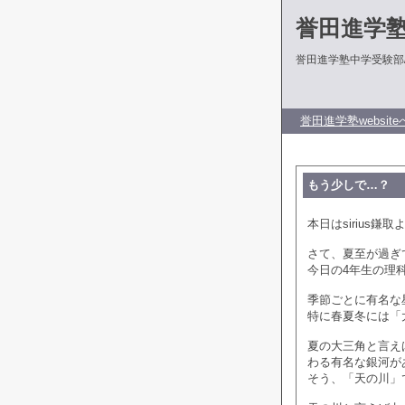
誉田進学
誉田進学塾中学受験部
誉田進学塾website
もう少しで…？
本日はsirius鎌
さて、夏至が過ぎ
今日の4年生の理
季節ごとに有名な
特に春夏冬には「
夏の大三角と言え
わる有名な銀河が
そう、「天の川」