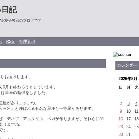
塾日記
/高校受験部のブログです
へ
RSS
管理者用
カレンダー
取よりお届けします。
2026年8月
て6月も終わろうとしています。
日
月
火
科は星座の勉強をしました。
-
-
-
星座がありますよね。
2
3
4
大三角」と呼ばれる有名な星座と一等星があります。
9
10
11
ば、デネブ、アルタイル、ベガが作りますが、それらに関
16
17
18
ありますね。
23
24
25
です。
30
31
-