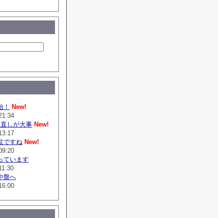
始！
New!
21:34
は直しが大事
New!
13:17
盆ですね
New!
09:20
っています
11:30
中盤へ
16:00