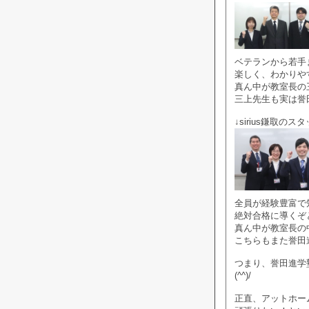
ベテランから若手
楽しく、わかりや
真ん中が教室長の三
三上先生も実は誉
↓sirius鎌取のス
全員が経験豊富で
絶対合格に導くぞ
真ん中が教室長の
こちらもまた誉田
つまり、誉田進学
(^^)/
正直、アットホー