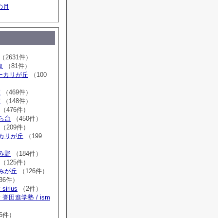
の月
（2631件）
取
（81件）
sユーカリが丘
（100
室
（469件）
室
（148件）
（476件）
はら台
（450件）
（209件）
ーカリが丘
（199
ゆみ野
（184件）
（125件）
すみが丘
（126件）
36件）
irius
（2件）
誉田進学塾 / ism
）
6件）