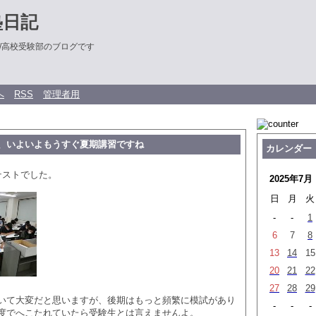
塾日記
/高校受験部のブログです
へ
RSS
管理者用
、いよいよもうすぐ夏期講習ですね
カレンダー
テストでした。
2025年7月
日
月
火
-
-
1
6
7
8
13
14
15
20
21
22
27
28
29
いて大変だと思いますが、後期はもっと頻繁に模試があり
-
-
-
度でへこたれていたら受験生とは言えませんよ。