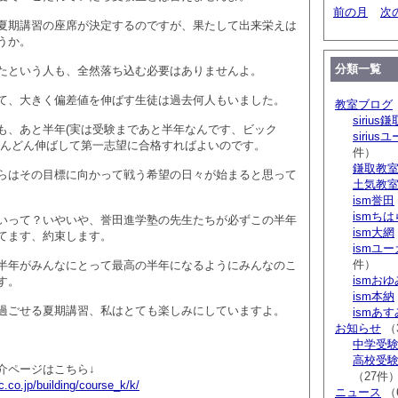
前の月
次
夏期講習の座席が決定するのですが、果たして出来栄えは
うか。
分類一覧
たという人も、全然落ち込む必要はありませんよ。
て、大きく偏差値を伸ばす生徒は過去何人もいました。
教室ブログ
sirius鎌
も、あと半年(実は受験まであと半年なんです、ビック
siriu
どんどん伸ばして第一志望に合格すればよいのです。
件）
鎌取教
らはその目標に向かって戦う希望の日々が始まると思って
土気教
ism誉田
ismち
いって？いやいや、誉田進学塾の先生たちが必ずこの半年
ism大網
てます、約束します。
ismユ
件）
半年がみんなにとって最高の半年になるようにみんなのこ
ismお
す。
ism本納
過ごせる夏期講習、私はとても楽しみにしていますよ。
ismあ
お知らせ
（
中学受験 s
高校受験 
介ページはこちら↓
（27件
.co.jp/building/course_k/k/
ニュース
（