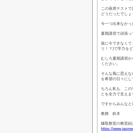
この座席テストで
どうだったでしょ
今一つ出来なかっ
夏期講習で頑張っ
仮に今できなくて
リ！？)で学力を
むしろ夏期講習か
ください。
そんな風に思えな
を希望の日々にし
ちろん私も、この
とを全力で支えま
ですからみんなと
教務 鈴木
鎌取教室の教室紹
https://www.jasmec