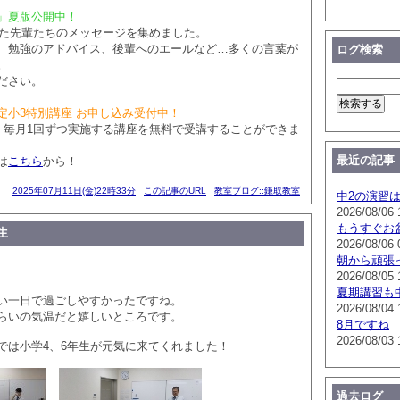
」夏版公開中！
業した先輩たちのメッセージを集めました。
、勉強のアドバイス、後輩へのエールなど…多くの言葉が
ログ検索
。
ださい。
定小3特別講座 お申し込み受付中！
で、毎月1回ずつ実施する講座を無料で受講することができま
最近の記事
は
こちら
から！
2025年07月11日(金)22時33分
この記事のURL
教室ブログ::鎌取教室
中2の演習
2026/08/06 
もうすぐお
生
2026/08/06 
朝から頑張
2026/08/05 
夏期講習も
い一日で過ごしやすかったですね。
2026/08/04 
らいの気温だと嬉しいところです。
8月ですね
2026/08/03 
では小学4、6年生が元気に来てくれました！
過去ログ