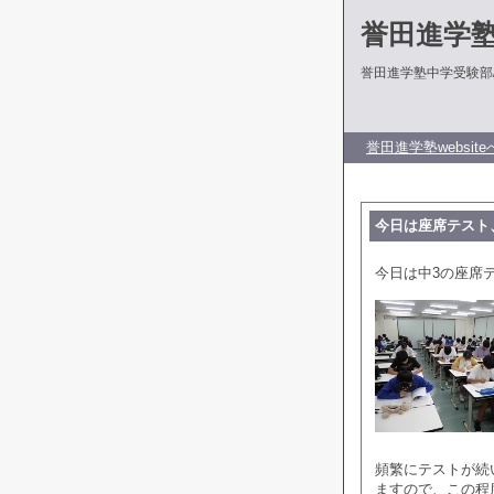
誉田進学
誉田進学塾中学受験部
誉田進学塾website
今日は座席テスト
今日は中3の座席
頻繁にテストが続
ますので、この程