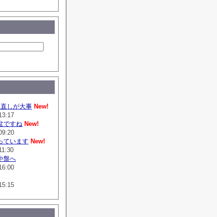
は直しが大事
New!
13:17
盆ですね
New!
09:20
っています
New!
11:30
中盤へ
16:00
15:15