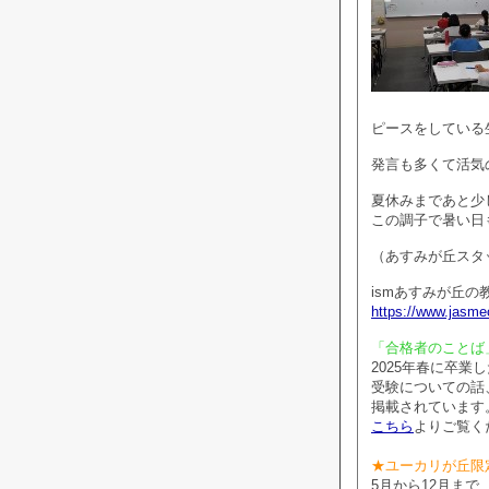
ピースをしている
発言も多くて活気
夏休みまであと少
この調子で暑い日も
（あすみが丘スタ
ismあすみが丘の
https://www.jasmec
「合格者のことば
2025年春に卒
受験についての話
掲載されています
こちら
よりご覧く
★ユーカリが丘限
5月から12月ま