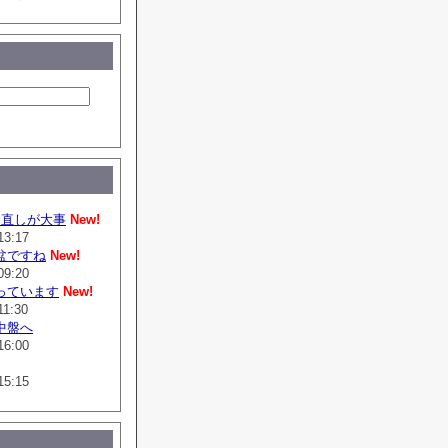
は直しが大事
New!
13:17
盆ですね
New!
09:20
っています
New!
11:30
中盤へ
16:00
15:15