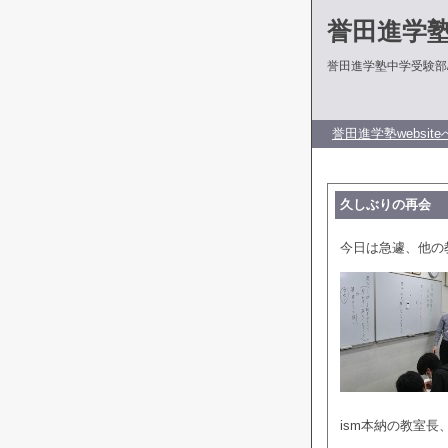
誉田進学
誉田進学塾中学受験部
誉田進学塾website
久しぶりの再会
今日は急遽、他の
ism本納の教室長