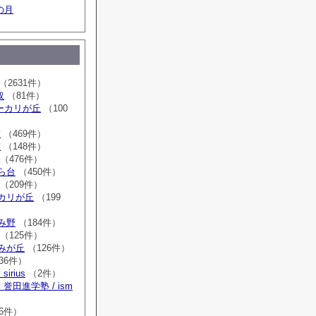
の月
（2631件）
取
（81件）
sユーカリが丘
（100
室
（469件）
室
（148件）
（476件）
はら台
（450件）
（209件）
ーカリが丘
（199
ゆみ野
（184件）
（125件）
すみが丘
（126件）
36件）
irius
（2件）
誉田進学塾 / ism
）
6件）