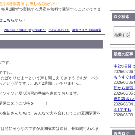
定小3特別講座 お申し込み受付中！
で、毎月1回ずつ実施する講座を無料で受講することができま
ログ検索
は
こちら
から！
2025年07月03日(木)22時31分
この記事のURL
教室ブログ::鎌取教室
最近の記事
。
永です。
中2の演習
2026/08/06 
ですね。
もうすぐお
ったばかりだよーという声も聞こえてきそうですが、バタ
2026/08/06 
っという間ですよ。あと2週間しかありません。
朝から頑張
イソイソと夏期講習の準備を進めております。
2026/08/05 
夏期講習も
講習に乞うご期待を・・・!
2026/08/04 
8月ですね
の生徒さんたちは、みんなで力を合わせてこの夏期講習を
2026/08/03 
生は特にそうなのですが夏期講習は連日、長時間行われま
過去ログ