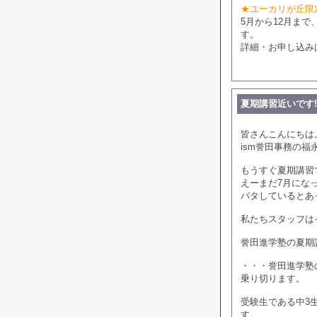
★ユーカリが丘限
5月から12月ま
す。
詳細・お申し込み
夏期講習近いです!
皆さんこんにちは
ism誉田事務の福
もうすぐ夏期講習
えーまだ7月にな
バタしているとあ
私たちスタッフは
誉田進学塾の夏期
・・・誉田進学塾
乗り切ります。
受験生である中3
す。