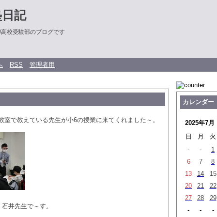
塾日記
/高校受験部のブログです
へ
RSS
管理者用
カレンダー
教室で教えている先生が小6の授業に来てくれました～。
2025年7月
日
月
火
-
-
1
6
7
8
13
14
15
20
21
22
27
28
29
、石井先生で～す。
-
-
-