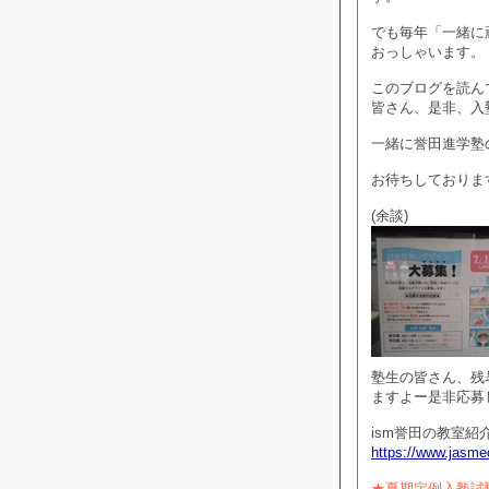
でも毎年「一緒に
おっしゃいます。
このブログを読ん
皆さん、是非、入
一緒に誉田進学塾
お待ちしておりま
(余談)
塾生の皆さん、残
ますよー是非応募
ism誉田の教室紹
https://www.jasmec
★夏期定例入塾試