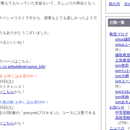
で教えてもらっていた生徒もいて、久しぶりの再会となっ
前の月
次
スペシャリストですから、授業もとても楽しかったようで
分類一覧
うもありがとうございました。
教室ブログ
sirius鎌
れるといいね！
siriu
件）
鎌取教
土気教
介ページはこちら↓
ism誉田
.co.jp/building/course_k/k/
ismち
ism大網
験 お申し込み受付中！
ismユ
5日(土)
件）
ストチャンス！
ismお
は
こちら
から！
ism本納
ismあ
入塾試験 お申し込み受付中！
お知らせ
（
5日(土)
中学受験 s
小3対象の「procyon(プロキオン)」コースに入塾できる
高校受験 
（27件
は
こちら
から！
ニュース
（