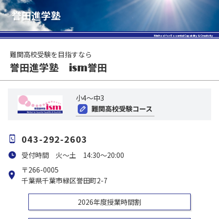
誉田進学塾
Method for Essential Capability & Creativity
難関高校受験を目指すなら
誉田進学塾
誉田
ism
小4～中3
難関高校受験コース
043-292-2603
受付時間 火～土 14:30～20:00
〒266-0005
千葉県千葉市緑区誉田町2-7
2026年度授業時間割