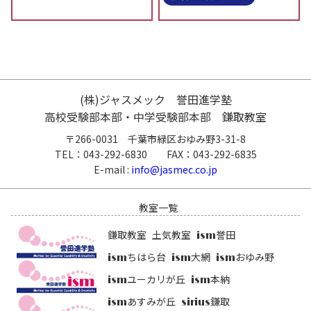
(株)ジャスメック 誉田進学塾
高校受験部本部・中学受験部本部 鎌取教室
〒266-0031 千葉市緑区おゆみ野3-31-8
TEL：043-292-6830 FAX：043-292-6835
E-mail :
info@jasmec.co.jp
教室一覧
鎌取教室
土気教室
誉田
ism
ちはら台
大網
おゆみ野
ism
ism
ism
ユーカリが丘
本納
ism
ism
あすみが丘
鎌取
ism
sirius