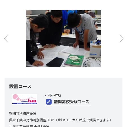
設置コース
小4～中3
難関高校受験コース
難関特別講座設置
県立千葉中対策特別講座 TOP（siriusユーカリが丘で受講できます）
小学生英語講座 HoPE設置