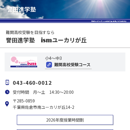
誉田進学塾
Method for Essential Capability & Creativity
難関高校受験を目指すなら
誉田進学塾
ユーカリが丘
ism
小4～中3
難関高校受験コース
043-460-0012
受付時間 月～土 14:30～20:00
〒285-0859
千葉県佐倉市南ユーカリが丘14-2
2026年度授業時間割