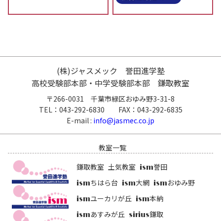
(株)ジャスメック 誉田進学塾
高校受験部本部・中学受験部本部 鎌取教室
〒266-0031 千葉市緑区おゆみ野3-31-8
TEL：043-292-6830 FAX：043-292-6835
E-mail :
info@jasmec.co.jp
教室一覧
鎌取教室
土気教室
誉田
ism
ちはら台
大網
おゆみ野
ism
ism
ism
ユーカリが丘
本納
ism
ism
あすみが丘
鎌取
ism
sirius