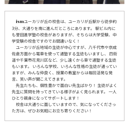
ユーカリが丘の校舎は、ユーカリが丘駅から徒歩約
ism
3分、大通りを南に進んだところにあります。 駅ビル内に
も誉田進学塾の校舎がありますが、そちらは大学受験、中
学受験の校舎ですのでお間違いなく！
ユーカリが丘地域の生徒が中心ですが、八千代市や京成
佐倉方面から電車を使って通塾する生徒もいますし、 四街
道や千葉市花見川区など、少し遠くから車で通塾する生徒
もいます。 いろんな学校、いろんな性格の生徒が通ってい
ますが、みんな仲良く、授業の教室からは毎回活発な発
言、笑い声が聞こえてきます。
先生たちも、個性豊かで面白い先生ばかり！ 生徒がよく
先生に質問を持ってきている様子がよく見られます。 一人
ひとり親身になってサポートします！
校舎は大通りに面していますので、気になってくださっ
た方は、ぜひお気軽にお立ち寄りください！