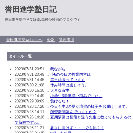
誉田進学塾日記
誉田進学塾中学受験部/高校受験部のブログです
誉田進学塾websiteへ
RSS
管理者用
タイトル一覧
2023/07/31 20:51 ...
我ながら
2023/07/31 20:49 ...
小6の今日の授業内容は
2023/07/31 14:45 ...
毎日頑張っています
2023/07/30 21:08 ...
休み時間は楽しそう。
2023/07/30 16:30 ...
大きな背中
2023/07/29 14:49 ...
小学生3学年揃い踏みでした。
2023/07/29 09:09 ...
負けるな！
2023/07/28 17:28 ...
今日も中3の夏期演習の様子をお届けします。
2023/07/28 14:11 ...
演習新聞読んでいますか？
2023/07/26 14:18 ...
夏期講習は普段と違う先生に教えてもらえるの
で新鮮ですね。
2023/07/26 11:21 ...
暑さに負けず・・・でも熱く！