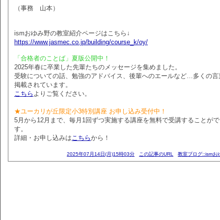
（事務 山本）
ismおゆみ野の教室紹介ページはこちら↓
https://www.jasmec.co.jp/building/course_k/oy/
「合格者のことば」夏版公開中！
2025年春に卒業した先輩たちのメッセージを集めました。
受験についての話、勉強のアドバイス、後輩へのエールなど…多くの言
掲載されています。
こちら
よりご覧ください。
★ユーカリが丘限定小3特別講座 お申し込み受付中！
5月から12月まで、毎月1回ずつ実施する講座を無料で受講することが
す。
詳細・お申し込みは
こちら
から！
2025年07月14日(月)15時03分
この記事のURL
教室ブログ::ism