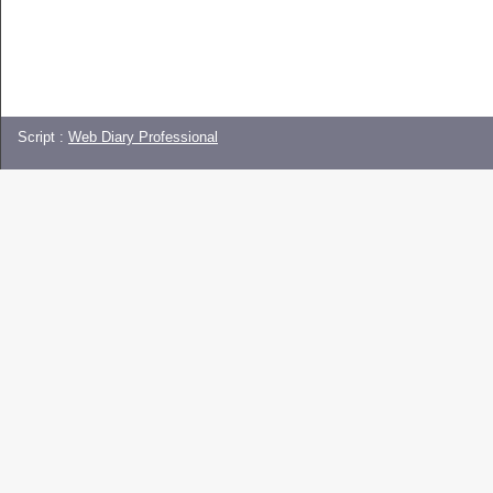
Script :
Web Diary Professional