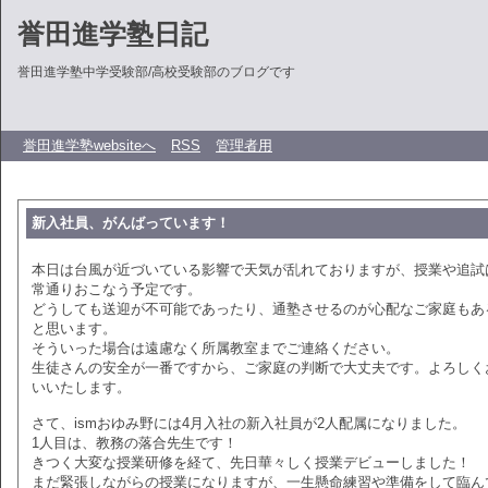
誉田進学塾日記
誉田進学塾中学受験部/高校受験部のブログです
誉田進学塾websiteへ
RSS
管理者用
新入社員、がんばっています！
本日は台風が近づいている影響で天気が乱れておりますが、授業や追試
常通りおこなう予定です。
どうしても送迎が不可能であったり、通塾させるのが心配なご家庭もあ
と思います。
そういった場合は遠慮なく所属教室までご連絡ください。
生徒さんの安全が一番ですから、ご家庭の判断で大丈夫です。よろしく
いいたします。
さて、ismおゆみ野には4月入社の新入社員が2人配属になりました。
1人目は、教務の落合先生です！
きつく大変な授業研修を経て、先日華々しく授業デビューしました！
まだ緊張しながらの授業になりますが、一生懸命練習や準備をして臨ん