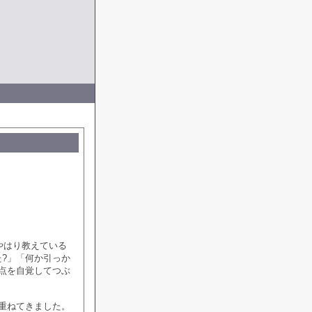
やはり教えている
?」「何か引っか
点を自覚してつぶ
重ねてきました。