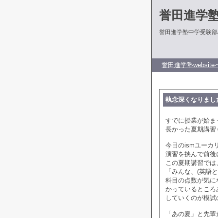
誉田進学
誉田進学塾中学受験部
誉田進学塾website
執念深くなりまし
すでに授業が始ま
長かった夏期講習
今日のismユーカ
演習を挟んで前後
この夏期講習では
「みんな、(英語
科目の点数が気に
かっているところ
していくのが模試
「あの夏」と先輩