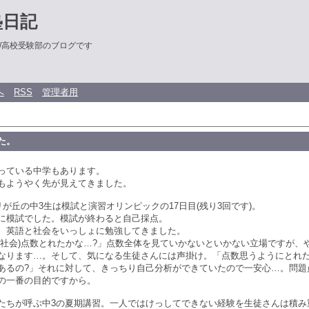
塾日記
/高校受験部のブログです
へ
RSS
管理者用
た。
っている中学もあります。
もようやく先が見えてきました。
リが丘の中3生は模試と演習オリンピックの17日目(残り3回です)。
に模試でした。模試が終わると自己採点。
、英語と社会をいっしょに勉強してきました。
と社会)点数とれたかな…?」点数全体を見ていかないといかない立場ですが、
なります…。そして、気になる生徒さんには声掛け。「点数思うようにとれた
あるの?」それに対して、きっちり自己分析ができていたので一安心…。問題
の一番の目的ですから。
たちが呼ぶ中3の夏期講習。一人ではけっしてできない経験を生徒さんは積み