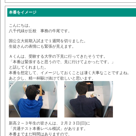
本番をイメージ
こんにちは。
八千代緑が丘校 事務の牛尾です。
国公立大前期入試まで１週間を切りました。
生徒さんの表情にも緊張が見えます。
Ａくんは、受験する大学の下見に行ってきたそうです。
「本番は緊張すると思うので、見に行けてよかったです。」
と話してくれました。
本番を想定して、イメージしておくことは凄く大事なことですよね。
あと少し、精一杯駆け抜けて欲しいと思います。
新高２～３年生の皆さんは、２月２３日(日)に
「共通テスト本番レベル模試」があります。
本番までまだ時間はありますので、