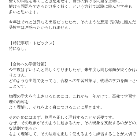
全ての問題を解くことは想定せず、自分の解ける問題を正確に、
解ける問題をできるだけ多く解く、という方針で試験に臨んだ学生も
多いと思います。
今年はそれとは異なる出題だったため、そのような想定で試験に臨んだ
受験生は戸惑ったかもしれません。
【特記事項・トピックス】
特になし。
【合格への学習対策】
今年度はずいぶんと易しくなりましたが、来年度も同じ傾向が続くかは
りません。
どのような出題であっても、合格への学習対策は、物理の学力を向上さ
ことです。
物理の学力を向上させるためには、これから一年かけて、高校で学習す
理の内容を
よく理解し、それをよく身につけることに尽きます。
そのためにはまず、物理を正しく理解することが必要です。
なぜ、その現象がそのように起きるのか、その現象を支配するのがどの
な法則であるか
をよく理解して、その法則を正しく使えるように練習することが大切で