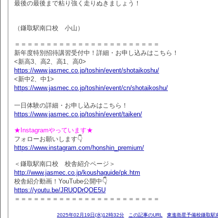
最後の最後まで粘り強く走りぬきましょう！
（鎌取駅南口校 小山）
＝＝＝＝＝＝＝＝＝＝＝＝＝＝＝＝＝＝＝＝＝＝＝
新年度特別招待講習受付中！詳細・お申し込みはこちら！
<新高3、高2、高1、高0>
https://www.jasmec.co.jp/toshin/event/shotaikoshu/
<新中2、中1>
https://www.jasmec.co.jp/toshin/event/cn/shotaikoshu/
一日体験の詳細・お申し込みはこちら！
https://www.jasmec.co.jp/toshin/event/taiken/
★Instagramやっています★
フォローお願いします👇
https://www.instagram.com/honshin_premium/
＜鎌取駅南口校 校舎紹介ページ＞
http://www.jasmec.co.jp/koushaguide/pk.htm
校舎紹介動画！YouTube公開中👇
https://youtu.be/JRUQDrQOE5U
＝＝＝＝＝＝＝＝＝＝＝＝＝＝＝＝＝＝＝＝＝＝＝
2025年02月19日(水)12時32分
この記事のURL
東進衛星予備校鎌取駅