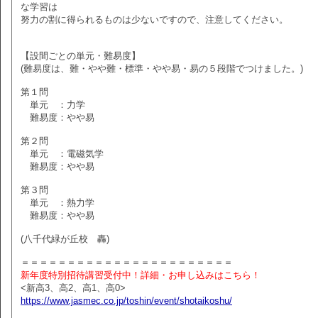
な学習は
努力の割に得られるものは少ないですので、注意してください。
【設間ごとの単元・難易度】
(難易度は、難・やや難・標準・やや易・易の５段階でつけました。)
第１問
単元 ：力学
難易度：やや易
第２問
単元 ：電磁気学
難易度：やや易
第３問
単元 ：熱力学
難易度：やや易
(八千代緑が丘校 轟)
＝＝＝＝＝＝＝＝＝＝＝＝＝＝＝＝＝＝＝＝＝＝＝
新年度特別招待講習受付中！詳細・お申し込みはこちら！
<新高3、高2、高1、高0>
https://www.jasmec.co.jp/toshin/event/shotaikoshu/