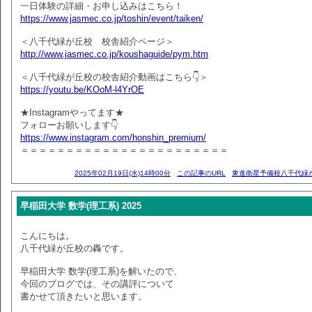
一日体験の詳細・お申し込みはこちら！
https://www.jasmec.co.jp/toshin/event/taiken/
＜八千代緑が丘校 校舎紹介ページ＞
http://www.jasmec.co.jp/koushaguide/pym.htm
＜八千代緑が丘校の校舎紹介動画はこちら👇＞
https://youtu.be/KOoM-l4YrOE
★Instagramやってます★
フォローお願いします👇
https://www.instagram.com/honshin_premium/
＝＝＝＝＝＝＝＝＝＝＝＝＝＝＝＝＝＝＝＝＝＝＝
2025年02月19日(水)14時00分
この記事のURL
東進衛星予備校八千代緑
早稲田大学 数学(理工系) 2025
こんにちは。
八千代緑が丘校の轟です。
早稲田大学 数学(理工系)を解いたので、
今回のブログでは、その講評について
書かせて頂きたいと思います。