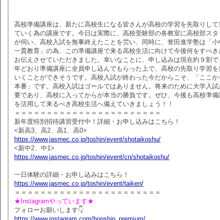
高校準備講座は、新たに高校生になる皆さんが高校の学習を先取りして
ていく為の講座です。今日は実際に、高校受験部の各教室に高校部スタ
が伺い、高校入試を無事終えたことを労い、同時に、誉田進学塾は「小
一貫教育」の為、この準備講座で来る高校生活に向けて今後何をすべき
お伝えさせていただきました。幸いなことに、申し込みは現在約９割で
年どおり準備講座に全員申し込んでもらった上で、高校の先取り学習を
いくことができそうです。高校入試が終わった今だからこそ、「ここか
本番」です。高校入試はゴールではありません。将来のために大学入試
要であり、高校に入ってからが本当の勝負です。ぜひ、今後も高校準備
を活用して来るべき高校生活へ備えていきましょう！！
＝＝＝＝＝＝＝＝＝＝＝＝＝＝＝＝＝＝＝＝＝＝＝
新年度特別招待講習受付中！詳細・お申し込みはこちら！
<新高3、高2、高1、高0>
https://www.jasmec.co.jp/toshin/event/shotaikoshu/
<新中2、中1>
https://www.jasmec.co.jp/toshin/event/cn/shotaikoshu/
一日体験の詳細・お申し込みはこちら！
https://www.jasmec.co.jp/toshin/event/taiken/
＝＝＝＝＝＝＝＝＝＝＝＝＝＝＝＝＝＝＝＝＝＝＝
★Instagramやっています★
フォローお願いします👇
https://www.instagram.com/honshin_premium/