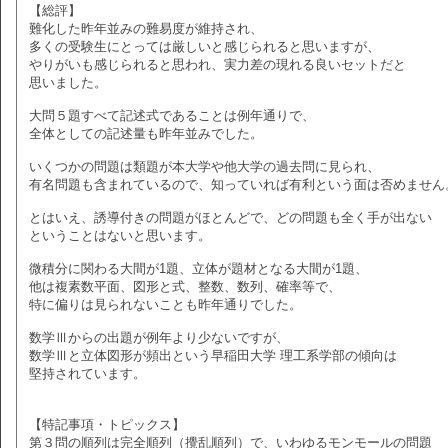
【総評】
難化した昨年並みの難易度が維持され、
多くの受験生にとっては厳しいと感じられると思いますが、
やりがいも感じられると思われ、実力差の現れる良いセットだと
思いました。
大問５題すべて記述式であることは例年通りで、
全体としての記述量も昨年並みでした。
いくつかの問題は類題が本大学や他大学の過去問に見られ、
有名問題も含まれているので、知っていれば有利という面は否めません
とはいえ、誘導付きの問題がほとんどで、どの問題も全く手が出ない
ということはないと思います。
微積分に関わる大間が1題、立体が題材となる大間が1題、
他は複素数平面、図形と式、整数、数列、確率等で、
特に偏りは見られないことも昨年通りでした。
数学Ⅲからの出題が例年より少ないですが、
数学Ⅲと立体図形が頻出という早稲田大学 理工系学部の傾向は
堅持されています。
【特記事項・トピックス】
第３問の順列は完全順列（攪乱順列）で、いわゆるモンモールの問題