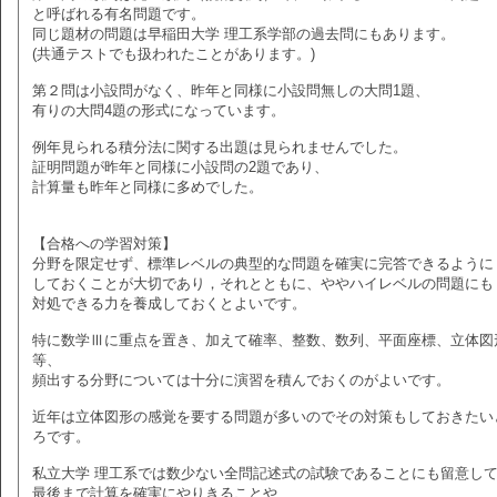
と呼ばれる有名問題です。
同じ題材の問題は早稲田大学 理工系学部の過去問にもあります。
(共通テストでも扱われたことがあります。)
第２問は小設問がなく、昨年と同様に小設問無しの大問1題、
有りの大問4題の形式になっています。
例年見られる積分法に関する出題は見られませんでした。
証明問題が昨年と同様に小設問の2題であり、
計算量も昨年と同様に多めでした。
【合格への学習対策】
分野を限定せず、標準レベルの典型的な問題を確実に完答できるように
しておくことが大切であり，それとともに、ややハイレベルの問題にも
対処できる力を養成しておくとよいです。
特に数学Ⅲに重点を置き、加えて確率、整数、数列、平面座標、立体図
等、
頻出する分野については十分に演習を積んでおくのがよいです。
近年は立体図形の感覚を要する問題が多いのでその対策もしておきたい
ろです。
私立大学 理工系では数少ない全問記述式の試験であることにも留意し
最後まで計算を確実にやりきることや、