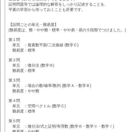
証明問題等では論理的な解答をしっかり記述することを、
平素の学習から培っておくことも肝要です。
【設間ごとの単元・難易度】
(難易度は、難・やや難・標準・やや易・易の５段階でつけました。)
第１問
単元 ：複素数平面/二次曲線 (数学Ｃ)
難易度：標準
第２問
単元 ：微分法 (数学Ⅲ)
難易度：標準
第３問
単元 ：場合の数/確率/数列 (数学Ａ・数学Ｂ)
難易度：やや難
第４問
単元 ：空間ベクトル (数学Ｃ)
難易度：標準
第５問
単元 ：微分法/式と証明/有理数 (数学Ⅲ・数学Ⅱ・数学Ⅰ)
難易度：やや難