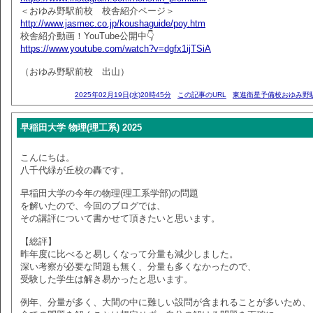
＜おゆみ野駅前校 校舎紹介ページ＞
http://www.jasmec.co.jp/koushaguide/poy.htm
校舎紹介動画！YouTube公開中👇
https://www.youtube.com/watch?v=dgfx1ijTSiA
（おゆみ野駅前校 出山）
2025年02月19日(水)20時45分
この記事のURL
東進衛星予備校おゆみ野
早稲田大学 物理(理工系) 2025
こんにちは。
八千代緑が丘校の轟です。
早稲田大学の今年の物理(理工系学部)の問題
を解いたので、今回のブログでは、
その講評について書かせて頂きたいと思います。
【総評】
昨年度に比べると易しくなって分量も減少しました。
深い考察が必要な問題も無く、分量も多くなかったので、
受験した学生は解き易かったと思います。
例年、分量が多く、大間の中に難しい設問が含まれることが多いため、