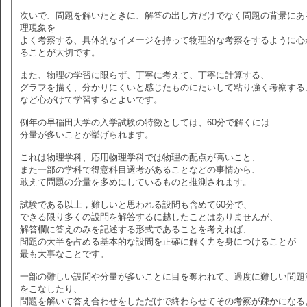
次いで、問題を解いたときに、解答の出し方だけでなく問題の背景にあ
理現象を
よく考察する、具体的なイメージを持って物理的な考察をするように心
ることが大切です。
また、物理の学習に限らず、丁寧に考えて、丁寧に計算する、
グラフを描く、分かりにくいと感じたものにたいして粘り強く考察する
など心がけて学習するとよいです。
例年の早稲田大学の入学試験の特徴としては、60分で解くには
分量が多いことが挙げられます。
これは物理学科、応用物理学科では物理の配点が高いこと、
また一部の学科で得意科目選考があることなどの事情から、
敢えて問題の分量を多めにしているものと推測されます。
試験である以上，難しいと思われる設問も含めて60分で、
できる限り多くの設問を解答するに越したことはありませんが、
解答欄に答えのみを記述する形式であることを考えれば、
問題の大半を占める基本的な設問を正確に解く力を身につけることが
最も大事なことです。
一部の難しい設問や分量が多いことに目を奪われて、過度に難しい問題
をこなしたり、
問題を解いて答え合わせをしただけで終わらせてその考察が疎かになる