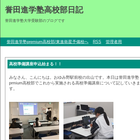
誉田進学塾高校部日記
誉田進学塾大学受験部のブログです
誉田進学塾premium高校部/東進衛星予備校へ
RSS
管理者用
高校準備講座申込始まる！！
みなさん、こんにちは。おゆみ野駅前校の出山です。本日は誉田進学塾
prmium高校部でこれから実施される高校準備講座について記していき
す。