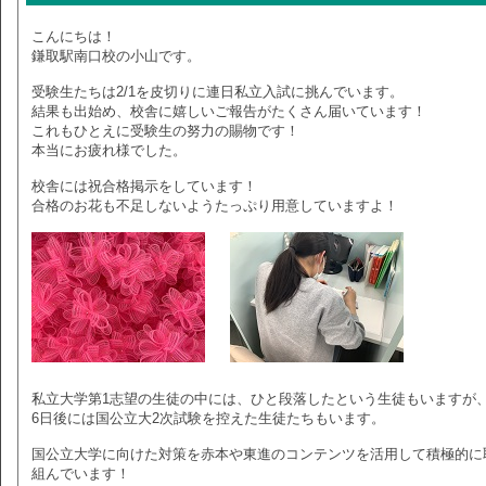
こんにちは！
鎌取駅南口校の小山です。
受験生たちは2/1を皮切りに連日私立入試に挑んでいます。
結果も出始め、校舎に嬉しいご報告がたくさん届いています！
これもひとえに受験生の努力の賜物です！
本当にお疲れ様でした。
校舎には祝合格掲示をしています！
合格のお花も不足しないようたっぷり用意していますよ！
私立大学第1志望の生徒の中には、ひと段落したという生徒もいますが
6日後には国公立大2次試験を控えた生徒たちもいます。
国公立大学に向けた対策を赤本や東進のコンテンツを活用して積極的に
組んでいます！