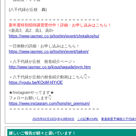
(八千代緑が丘校 轟)
＝＝＝＝＝＝＝＝＝＝＝＝＝＝＝＝＝＝＝＝＝＝＝
新年度特別招待講習受付中！詳細・お申し込みはこちら！
<新高3、高2、高1、高0>
https://www.jasmec.co.jp/toshin/event/shotaikoshu/
一日体験の詳細・お申し込みはこちら！
https://www.jasmec.co.jp/toshin/event/taiken/
＜八千代緑が丘校 校舎紹介ページ＞
http://www.jasmec.co.jp/koushaguide/pym.htm
＜八千代緑が丘校の校舎紹介動画はこちら👇＞
https://youtu.be/KOoM-l4YrOE
★Instagramやってます★
フォローお願いします👇
https://www.instagram.com/honshin_premium/
＝＝＝＝＝＝＝＝＝＝＝＝＝＝＝＝＝＝＝＝＝＝＝
2025年02月19日(水)13時30分
この記事のURL
東進衛星予備校八千代緑
嬉しいご報告が続々と届いています！