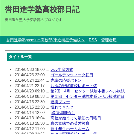
誉田進学塾高校部日記
誉田進学塾大学受験部のブログです
誉田進学塾premium高校部/東進衛星予備校へ
RSS
管理者用
タイトル一覧
2014/04/30 18:00 ...
○○○生産方式
2014/04/26 22:00 ...
ゴールデンウィーク初日
2014/04/24 22:44 ...
先輩の応援バトン
2014/04/21 22:17 ...
おゆみ野駅前校レポート②
2014/04/20 09:10 ...
第2回 4月 センター試験本番レベル模試
2014/04/19 08:38 ...
第２回 センター試験本番レベル模試前日
2014/04/16 22:30 ...
連携プレー
2014/04/15 22:30 ...
慣れてきた？
2014/04/14 12:00 ...
pX演習開始！
2014/04/13 16:04 ...
高校が始まって最初の日曜日
2014/04/13 15:30 ...
真の意味での英才教育
2014/04/12 11:00 ...
新１年生ホームルーム