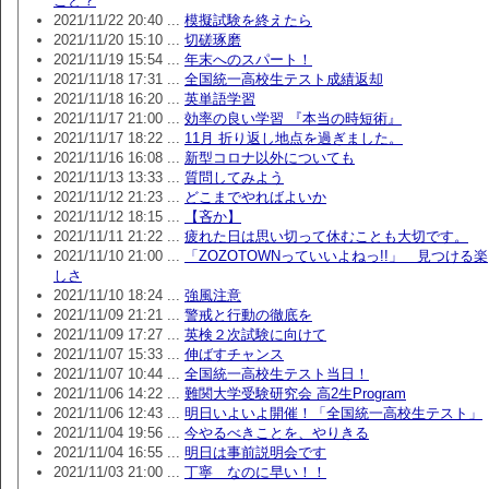
こと？
2021/11/22 20:40 ...
模擬試験を終えたら
2021/11/20 15:10 ...
切磋琢磨
2021/11/19 15:54 ...
年末へのスパート！
2021/11/18 17:31 ...
全国統一高校生テスト成績返却
2021/11/18 16:20 ...
英単語学習
2021/11/17 21:00 ...
効率の良い学習 『本当の時短術』
2021/11/17 18:22 ...
11月 折り返し地点を過ぎました。
2021/11/16 16:08 ...
新型コロナ以外についても
2021/11/13 13:33 ...
質問してみよう
2021/11/12 21:23 ...
どこまでやればよいか
2021/11/12 18:15 ...
【吝か】
2021/11/11 21:22 ...
疲れた日は思い切って休むことも大切です。
2021/11/10 21:00 ...
「ZOZOTOWNっていいよねっ!!」 見つける楽
しさ
2021/11/10 18:24 ...
強風注意
2021/11/09 21:21 ...
警戒と行動の徹底を
2021/11/09 17:27 ...
英検２次試験に向けて
2021/11/07 15:33 ...
伸ばすチャンス
2021/11/07 10:44 ...
全国統一高校生テスト当日！
2021/11/06 14:22 ...
難関大学受験研究会 高2生Program
2021/11/06 12:43 ...
明日いよいよ開催！「全国統一高校生テスト」
2021/11/04 19:56 ...
今やるべきことを、やりきる
2021/11/04 16:55 ...
明日は事前説明会です
2021/11/03 21:00 ...
丁寧 なのに早い！！