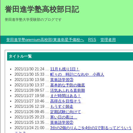
誉田進学塾高校部日記
誉田進学塾大学受験部のブログです
誉田進学塾premium高校部/東進衛星予備校へ
RSS
管理者用
タイトル一覧
2021/11/30 21:24 ...
11月も残り1日！
2021/11/30 15:33 ...
町々の 時計になれや 小商人
2021/11/30 13:58 ...
英単語学習③
2021/11/30 13:37 ...
基本的な予防の徹底
2021/11/28 09:57 ...
活気あふれる直前期
2021/11/27 19:58 ...
まだ時間はある！
2021/11/27 10:46 ...
高得点を目指そう
2021/11/26 12:19 ...
もうすぐ師走
2021/11/26 09:45 ...
定期試験に向けて
2021/11/25 20:23 ...
寒い日の夜は…
2021/11/25 13:35 ...
英単語学習②
2021/11/24 21:00 ...
3分の2個のりんごを4分の1で割るってどういう