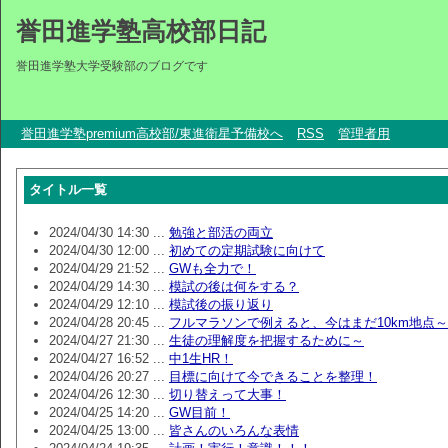
誉田進学塾高校部日記
誉田進学塾大学受験部のブログです
誉田進学塾premium高校部/東進衛星予備校へ
RSS
管理者用
タイトル一覧
2024/04/30 14:30 ...
勉強と部活の両立
2024/04/30 12:00 ...
初めての定期試験に向けて
2024/04/29 21:52 ...
GWも全力で！
2024/04/29 14:30 ...
模試の後は何をする？
2024/04/29 12:10 ...
模試後の振り返り
2024/04/28 20:45 ...
フルマラソンで例えると、今はまだ10km地点～
2024/04/27 21:30 ...
生徒の理解度を把握するために～
2024/04/27 16:52 ...
中1生HR！
2024/04/26 20:27 ...
目標に向けて今できることを整理！
2024/04/26 12:30 ...
切り替えって大事！
2024/04/25 14:20 ...
GW目前！
2024/04/25 13:00 ...
皆さんのいろんな表情