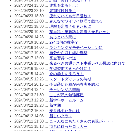
2024/04/24 19:35 ...
計画！実行！意識！！！
2024/04/24 13:30 ...
改札を出ると…！
2024/04/23 22:10 ...
定期試験対策！
2024/04/23 18:30 ...
疲れていても毎日登校！
2024/04/22 22:00 ...
みんなでワイワイ物理で戯れる
2024/04/21 19:30 ...
理解を定着させるために
2024/04/20 19:30 ...
英単語・英熟語を定着させるために
2024/04/20 14:28 ...
あっという間に
2024/04/19 16:20 ...
274は何の数字？
2024/04/18 14:00 ...
ランキングがモチベーションに
2024/04/17 19:30 ...
自分から取り組む姿勢
2024/04/17 13:00 ...
完全習得への道
2024/04/16 15:09 ...
来るべき共通テスト本番レベル模試に向けて
2024/04/16 15:00 ...
学習習慣のきっかけに！
2024/04/15 14:40 ...
今の学力を測ろう！
2024/04/15 12:26 ...
スタートダッシュの時期
2024/04/14 20:15 ...
今日蒔いた種が来春実を結ぶ
2024/04/14 13:49 ...
チャレンジの季節
2024/04/13 21:30 ...
ここが私の勉強部屋
2024/04/13 12:20 ...
新学年ホームルーム
2024/04/12 19:28 ...
新学期
2024/04/12 16:30 ...
乗り越えた先には
2024/04/12 14:08 ...
新しいクラス
2024/04/11 21:30 ...
こ～んなにもたくさんの表現が・・・
2024/04/11 15:13 ...
待ちに待ったロッカー