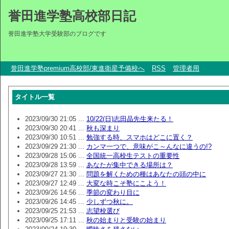
誉田進学塾高校部日記
誉田進学塾大学受験部のブログです
誉田進学塾premium高校部/東進衛星予備校へ
RSS
管理者用
タイトル一覧
2023/09/30 21:05 ...
10/22(日)志田晶先生来たる！
2023/09/30 20:41 ...
秋も深まり
2023/09/30 10:51 ...
勉強する時、スマホはどこに置く？
2023/09/29 21:30 ...
カンマ一つで、意味がこ～んなに違うの!?
2023/09/28 15:06 ...
全国統一高校生テストの重要性
2023/09/28 13:59 ...
あなたが集中できる場所は？
2023/09/27 21:30 ...
問題を解くための種はあなたの頭の中に
2023/09/27 12:49 ...
大変な時こそ塾にこよう！
2023/09/26 14:56 ...
季節の変わり目に
2023/09/26 14:45 ...
少しずつ秋に。
2023/09/25 21:53 ...
志望校選び
2023/09/25 17:11 ...
秋の始まりと受験の始まり