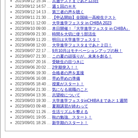
2023/09/12 15:34 ...
共通テストまであと123日
2023/09/12 14:57 ...
週１回のＨＲ
2023/09/12 14:13 ...
第三者の声を聴く
2023/09/11 21:30 ...
【申込開始】全国統一高校生テスト
2023/09/11 12:00 ...
大学進学フェスタ in CHIBA 2023
2023/09/10 09:00 ...
本日開催！『大学進学フェスタ in CHIBA』
2023/09/09 21:30 ...
時間を大切に使う部活生
2023/09/09 11:20 ...
明日は大学進学フェスタ！
2023/09/08 12:00 ...
大学進学フェスタまであと２日！
2023/09/07 22:17 ...
9月10月はモチベーションアップの秋！
2023/09/07 21:30 ...
この夏の頑張りが、未来を創る！
2023/09/07 20:16 ...
受験生の目つきに
2023/09/06 20:02 ...
2学期突入！！
2023/09/06 19:30 ...
合格者の声を直接
2023/09/06 16:08 ...
早め早めの準備
2023/09/05 18:40 ...
授業がスタート！
2023/09/04 21:30 ...
気になる就職のこと
2023/09/04 13:36 ...
志望校について
2023/09/03 19:30 ...
大学進学フェスタinCHIBAまであと１週間
2023/09/03 09:48 ...
夏期講習が終わって
2023/09/02 11:26 ...
生活リズムを整える
2023/09/01 19:05 ...
秋の勉強、スタート！
2023/09/01 18:26 ...
新学期のスタート！