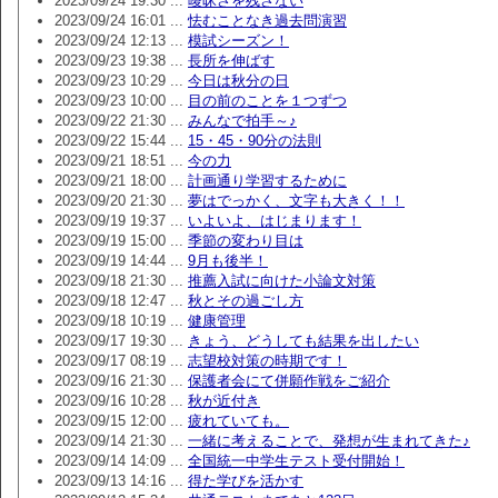
2023/09/24 19:30 ...
曖昧さを残さない
2023/09/24 16:01 ...
怯むことなき過去問演習
2023/09/24 12:13 ...
模試シーズン！
2023/09/23 19:38 ...
長所を伸ばす
2023/09/23 10:29 ...
今日は秋分の日
2023/09/23 10:00 ...
目の前のことを１つずつ
2023/09/22 21:30 ...
みんなで拍手～♪
2023/09/22 15:44 ...
15・45・90分の法則
2023/09/21 18:51 ...
今の力
2023/09/21 18:00 ...
計画通り学習するために
2023/09/20 21:30 ...
夢はでっかく、文字も大きく！！
2023/09/19 19:37 ...
いよいよ、はじまります！
2023/09/19 15:00 ...
季節の変わり目は
2023/09/19 14:44 ...
9月も後半！
2023/09/18 21:30 ...
推薦入試に向けた小論文対策
2023/09/18 12:47 ...
秋とその過ごし方
2023/09/18 10:19 ...
健康管理
2023/09/17 19:30 ...
きょう、どうしても結果を出したい
2023/09/17 08:19 ...
志望校対策の時期です！
2023/09/16 21:30 ...
保護者会にて併願作戦をご紹介
2023/09/16 10:28 ...
秋が近付き
2023/09/15 12:00 ...
疲れていても。
2023/09/14 21:30 ...
一緒に考えることで、発想が生まれてきた♪
2023/09/14 14:09 ...
全国統一中学生テスト受付開始！
2023/09/13 14:16 ...
得た学びを活かす