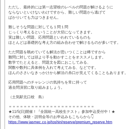
ただし、最終的には第一志望校のレベルの問題が解けるように
ならないといけないわけですから、難しい問題から逃げて
ばかりいても力はつきません。
難しそうな問題に対しても１問１問
じっくり考えるということが大切になってきます。
実は難しい問題、応用問題といわれているものも
ほとんどは基礎的な考え方の組み合わせで解けるものが多いです。
ただ問題を眺めていても解法が思いつくことは稀ですから
難問に対しては頭より手を動かすことをオススメします。
数学でたとえると、問題文を図におこしてみる、
関数や数列に具体例を入れて考えてみる、などです。
ほんのささいなきっかけから解法の糸口が見えてくることもあります。
応用問題へのチャレンジの気持ちを常に持って
過去問演習に取り組みましょう。
（土気駅北口校 島）
＝＝＝＝＝＝＝＝＝＝＝＝＝＝＝＝＝＝＝＝＝＝＝
★11/5(日)開催！『全国統一高校生テスト』参加申込受付中！★
その他、体験・説明会等のお申込みもこちらから👇
https://www.jasmec.co.jp/toshin/reserve/premium_reserve.htm