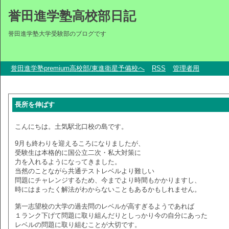
誉田進学塾高校部日記
誉田進学塾大学受験部のブログです
誉田進学塾premium高校部/東進衛星予備校へ
RSS
管理者用
長所を伸ばす
こんにちは。土気駅北口校の島です。
9月も終わりを迎えるころになりましたが、
受験生は本格的に国公立二次・私大対策に
力を入れるようになってきました。
当然のことながら共通テストレベルより難しい
問題にチャレンジするため、今までより時間もかかりますし、
時にはまったく解法がわからないこともあるかもしれません。
第一志望校の大学の過去問のレベルが高すぎるようであれば
１ランク下げて問題に取り組んだりとしっかり今の自分にあった
レベルの問題に取り組むことが大切です。