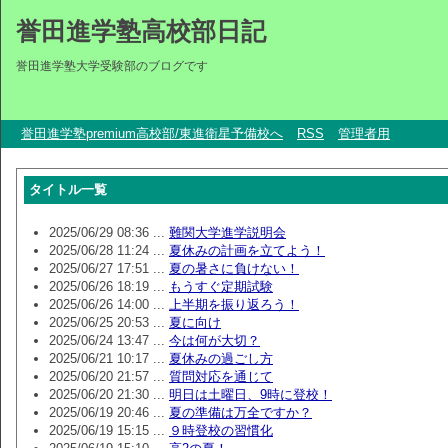
誉田進学塾高校部日記
誉田進学塾大学受験部のブログです
誉田進学塾premium高校部/東進衛星予備校へ
RSS
管理者用
タイトル一覧
2025/06/29 08:36 ...
難関大学進学説明会
2025/06/28 11:24 ...
夏休みの計画を立てよう！
2025/06/27 17:51 ...
夏の暑さに負けない！
2025/06/26 18:19 ...
もうすぐ定期試験
2025/06/26 14:00 ...
上半期を振り返ろう！
2025/06/25 20:53 ...
夏に向け
2025/06/24 13:47 ...
今は何が大切？
2025/06/21 10:17 ...
夏休みの過ごし方
2025/06/20 21:57 ...
質問対応を通じて
2025/06/20 21:30 ...
明日は土曜日、9時に登校！
2025/06/19 20:46 ...
夏の準備は万全ですか？
2025/06/19 15:15 ...
９時登校の習慣化