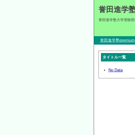
誉田進学
誉田進学塾大学受験部
誉田進学塾premi
タイトル一覧
No Data