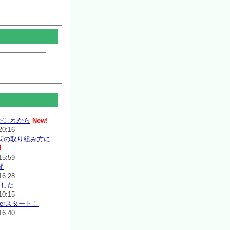
だこれから
New!
20:16
問の取り組み方に
!
15:59
間
16:28
ました
10:15
mmerスタート！
16:40