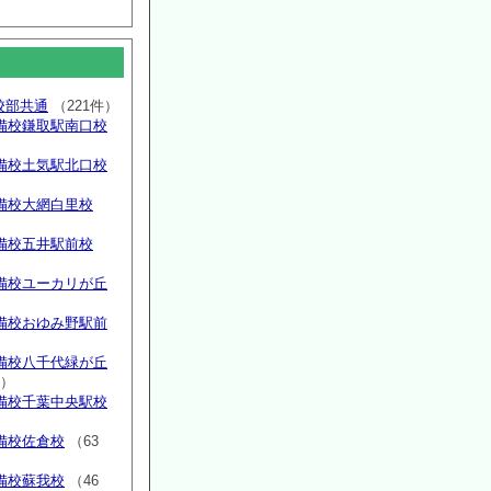
高校部共通
（221件）
備校鎌取駅南口校
備校土気駅北口校
備校大網白里校
備校五井駅前校
備校ユーカリが丘
）
備校おゆみ野駅前
）
備校八千代緑が丘
件）
備校千葉中央駅校
備校佐倉校
（63
備校蘇我校
（46