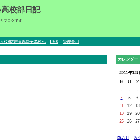
塾高校部日記
のブログです
um高校部/東進衛星予備校へ
RSS
管理者用
カレンダー
2011年12
日
月
火
-
-
-
4
5
6
11
12
13
18
19
20
25
26
27
-
-
-
前の月
次