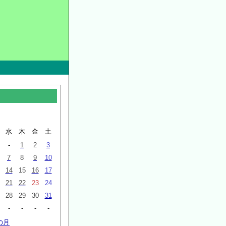
月
水
木
金
土
-
1
2
3
7
8
9
10
14
15
16
17
21
22
23
24
28
29
30
31
-
-
-
-
の月