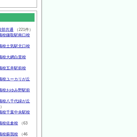
高校部共通
（221件）
備校鎌取駅南口校
備校土気駅北口校
備校大網白里校
備校五井駅前校
備校ユーカリが丘
）
備校おゆみ野駅前
）
備校八千代緑が丘
件）
備校千葉中央駅校
備校佐倉校
（63
備校蘇我校
（46