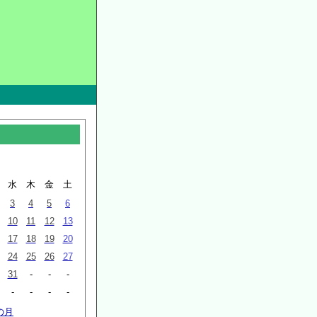
月
水
木
金
土
3
4
5
6
10
11
12
13
17
18
19
20
24
25
26
27
31
-
-
-
-
-
-
-
の月