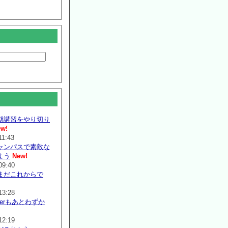
期講習をやり切り
w!
11:43
ャンパスで素敵な
よう
New!
09:40
まだこれからで
13:28
mmerもあとわずか
12:19