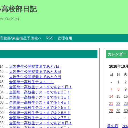
塾高校部日記
のブログです
um高校部/東進衛星予備校へ
RSS
管理者用
カレンダー
14 ...
大岩先生公開授業まであと7日!
2018年10
49 ...
大岩先生公開授業まであと８日
日
月
火
38 ...
大岩先生公開授業まであと９日
45 ...
全国統一高校生テスト！！
-
1
2
56 ...
全国統一高校生テストまであと１日！
7
8
9
04 ...
全国統一高校生テストまであと2日！
14
15
16
13 ...
全国統一高校生テストまであと3日！
30 ...
全国統一高校生テストまであと4日！
21
22
23
58 ...
全国統一高校生テストまであと5日！
28
29
30
00 ...
全国統一高校生テストまであと6日！
08 ...
全国統一高校生テストまであと7日！
-
-
-
35 ...
全国統一高校生テストまであと８日！
前の月
次