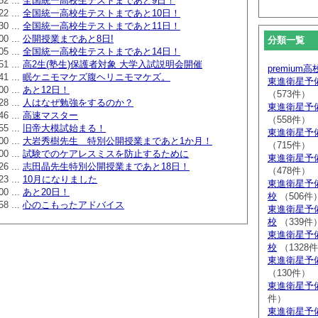
52 ...
全国統一高校生テストまであと9日！
22 ...
全国統一高校生テストまであと10日！
30 ...
全国統一高校生テストまであと11日！
00 ...
公開授業まであと8日!
分類一覧
05 ...
全国統一高校生テストまであと14日！
51 ...
高2生(塾生)保護者対象 大学入試説明会開催
premium
41 ...
眠ケニモマケズ腹ヘリニモマケズ。
東進衛星予
00 ...
あと12日！
（573件）
28 ...
人はなぜ勉強をするのか？
東進衛星予
46 ...
高速マスター
（558件）
55 ...
旧帝大模試始まる！
東進衛星予
00 ...
大岩秀樹先生 特別公開授業まであと1か月！
（715件）
00 ...
試験でのケアレスミスを防止するために
東進衛星予
26 ...
志田晶先生特別公開授業まであと18日！
（478件）
23 ...
10月になりました
東進衛星予
00 ...
あと20日！
校
（506件
58 ...
心のこもったアドバイス
東進衛星予
校
（339件
東進衛星予
校
（1328
東進衛星予
（130件）
東進衛星予
件）
東進衛星予