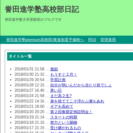
誉田進学塾高校部日記
誉田進学塾大学受験部のブログです
誉田進学塾premium高校部/東進衛星予備校へ
RSS
管理者用
タイトル一覧
2018/01/31 21:58 ...
激励
2018/01/30 21:32 ...
もうすぐ２月！
2018/01/29 20:54 ...
学習計画
2018/01/28 12:15 ...
自分が弱いんだから当たり前でしょ
2018/01/27 16:40 ...
寒い日
2018/01/24 21:58 ...
まだ高２生?
2018/01/22 14:16 ...
身を捨ててこそ浮かぶ瀬もあれ
2018/01/21 18:00 ...
ギアを高めて
2018/01/20 20:20 ...
第２回春期定例説明会！
2018/01/19 21:14 ...
スタートの時期
2018/01/18 21:10 ...
努力という賜物
2018/01/17 21:15 ...
受け継がれるもの