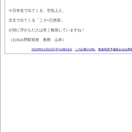
※日本史で出てくる、空也上人、
古文で出てくる「こそ+已然形」
が頭に浮かんだ人は良く勉強していますね！
（おゆみ野駅前校 教務 山本）
2018年01月22日(月)14時16分
この記事のURL
東進衛星予備校おゆみ野