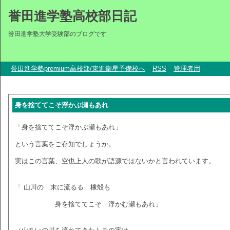
誉田進学塾高校部日記
誉田進学塾大学受験部のブログです
誉田進学塾premium高校部/東進衛星予備校へ
RSS
管理者用
身を捨ててこそ浮かぶ瀬もあれ
「身を捨ててこそ浮かぶ瀬もあれ」
という言葉をご存知でしょうか。
実はこの言葉、空也上人の歌が語源ではないかと言われています。
「 山川の 末に流るる 橡殻も
身を捨ててこそ 浮かむ瀬もあれ」