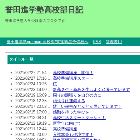
誉田進学塾高校部日記
誉田進学塾大学受験部のブログです
誉田進学塾premium高校部/東進衛星予備校へ
RSS
管理者用
タイトル一覧
2021/02/27 21:54 ...
高校準備講座、開催！
2021/02/27 17:16 ...
高校準備講座スタート
2021/02/24 10:26 ...
桜
2021/02/22 18:00 ...
新高２生・新高３生もよく頑張っています
2021/02/19 16:09 ...
周りの頑張りを自分の力に
2021/02/18 12:35 ...
頑張りは連鎖する
2021/02/17 20:52 ...
嬉しい報告がどんどん届いています！
2021/02/15 17:00 ...
感動を持った学びを
2021/02/13 08:31 ...
高校生活スタートダッシュ！
2021/02/12 19:19 ...
新学年に向けて
2021/02/11 12:44 ...
高校準備講座
2021/02/10 20:09 ...
入試本番も佳境です！