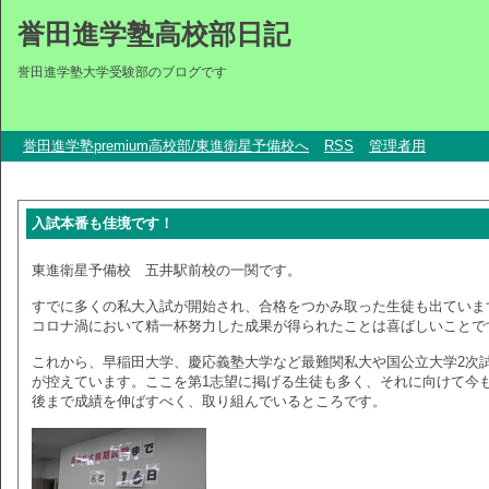
誉田進学塾高校部日記
誉田進学塾大学受験部のブログです
誉田進学塾premium高校部/東進衛星予備校へ
RSS
管理者用
入試本番も佳境です！
東進衛星予備校 五井駅前校の一関です。
すでに多くの私大入試が開始され、合格をつかみ取った生徒も出ていま
コロナ渦において精一杯努力した成果が得られたことは喜ばしいことで
これから、早稲田大学、慶応義塾大学など最難関私大や国公立大学2次
が控えています。ここを第1志望に掲げる生徒も多く、それに向けて今
後まで成績を伸ばすべく、取り組んでいるところです。