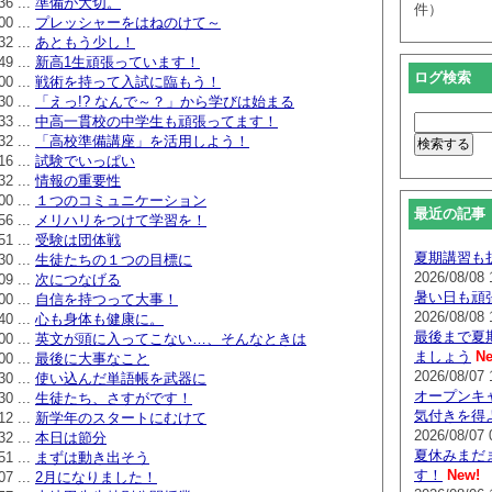
36 ...
準備が大切。
件）
00 ...
プレッシャーをはねのけて～
32 ...
あともう少し！
49 ...
新高1生頑張っています！
ログ検索
00 ...
戦術を持って入試に臨もう！
30 ...
「えっ!? なんで～？」から学びは始まる
33 ...
中高一貫校の中学生も頑張ってます！
32 ...
「高校準備講座」を活用しよう！
16 ...
試験でいっぱい
32 ...
情報の重要性
00 ...
１つのコミュニケーション
最近の記事
56 ...
メリハリをつけて学習を！
51 ...
受験は団体戦
夏期講習も
30 ...
生徒たちの１つの目標に
2026/08/08 
09 ...
次につなげる
暑い日も頑
00 ...
自信を持つって大事！
2026/08/08 
40 ...
心も身体も健康に。
最後まで夏
00 ...
英文が頭に入ってこない…、そんなときは
ましょう
Ne
00 ...
最後に大事なこと
2026/08/07 
30 ...
使い込んだ単語帳を武器に
オープンキ
30 ...
生徒たち、さすがです！
気付きを得
12 ...
新学年のスタートにむけて
2026/08/07 
32 ...
本日は節分
夏休みまだ
51 ...
まずは動き出そう
す！
New!
07 ...
2月になりました！