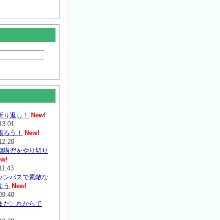
折り返し！
New!
13:01
張ろう！
New!
12:20
期講習をやり切り
w!
11:43
ャンパスで素敵な
よう
New!
09:40
まだこれからで