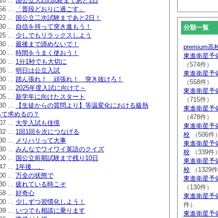
10 ...
国公立大2次試験まであと1日
56 ...
「普段どおりに過ごす」
22 ...
国公立二次試験まであと2日！
30 ...
自信を持って突き進もう！
分類一覧
25 ...
少しでもリラックスしよう
30 ...
最後まで諦めないで！
premium
00 ...
時間をうまく使おう！
東進衛星予
00 ...
1分1秒でも大切に
（574件）
35 ...
明日は公立入試
東進衛星予
30 ...
踏ん張れ！ 頑張れ！ 突き抜けろ！
（558件）
00 ...
2025年度入試に向けて～
東進衛星予
05 ...
新学年に向けたスタート
（715件）
30 ...
【生徒からの質問より】等温変化における級熱
東進衛星予
って求めるの？
（478件）
07 ...
大学入試も佳境
東進衛星予
32 ...
1回1回を次につなげる
校
（506件
30 ...
メリハリって大事
東進衛星予
30 ...
みんなでワイワイ英語のクイズ
校
（339件
00 ...
国公立前期試験まで残り10日
東進衛星予
47 ...
1年後…。
校
（1329
00 ...
万全の状態で
東進衛星予
30 ...
疲れている時こそ
（130件）
58 ...
好奇心
東進衛星予
00 ...
少しずつ習慣化しよう！
件）
39 ...
いつでも相談に乗ります
東進衛星予