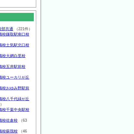
高校部共通
（221件）
備校鎌取駅南口校
備校土気駅北口校
備校大網白里校
備校五井駅前校
備校ユーカリが丘
）
備校おゆみ野駅前
）
備校八千代緑が丘
件）
備校千葉中央駅校
備校佐倉校
（63
備校蘇我校
（46