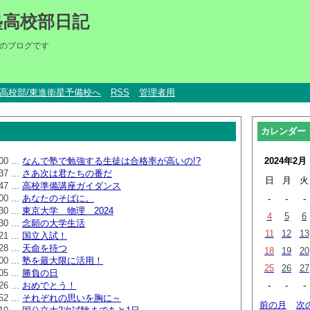
塾高校部日記
のブログです
um高校部/東進衛星予備校へ
RSS
管理者用
カレンダー
00 ...
なんで塾で勉強する生徒は合格率が高いの!?
2024年2月
37 ...
さあ次は君たちの番だ
日
月
火
47 ...
高校準備講座ガイダンス
00 ...
あなたのそばに。
-
-
-
30 ...
東京大学 物理 2024
4
5
6
30 ...
念願の大学生活
11
12
13
21 ...
国立入試！
28 ...
天命を待つ
18
19
20
00 ...
塾を最大限に活用！
25
26
27
05 ...
勝負の日
26 ...
おめでとう！
-
-
-
52 ...
それぞれの思いを胸に～
前の月
次