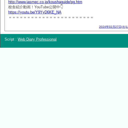
http://www.jasmec.co.jp/koushaguide/pg.htm
校舎紹介動画！YouTube公開中👇
https://youtu.be/Y9YyD6KE_NA
＝＝＝＝＝＝＝＝＝＝＝＝＝＝＝＝＝＝＝＝＝＝＝
2024年02月27日(火)
Script :
Web Diary Professional