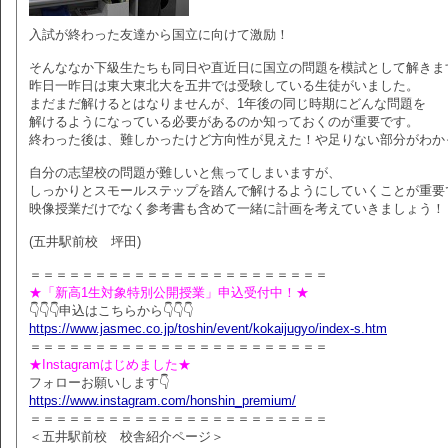
入試が終わった友達から国立に向けて激励！
そんななか下級生たちも同日や直近日に国立の問題を模試として解きま
昨日一昨日は東大東北大を五井では受験している生徒がいました。
まだまだ解けるとはなりませんが、1年後の同じ時期にどんな問題を
解けるようになっている必要があるのか知っておくのが重要です。
終わった後は、難しかったけど方向性が見えた！や足りない部分がわか
自分の志望校の問題が難しいと焦ってしまいますが、
しっかりとスモールステップを踏んで解けるようにしていくことが重要
映像授業だけでなく参考書も含めて一緒に計画を考えていきましょう！
(五井駅前校 坪田)
＝＝＝＝＝＝＝＝＝＝＝＝＝＝＝＝＝＝＝＝＝＝＝
★「新高1生対象特別公開授業」申込受付中！★
👇👇👇申込はこちらから👇👇👇
https://www.jasmec.co.jp/toshin/event/kokaijugyo/index-s.htm
＝＝＝＝＝＝＝＝＝＝＝＝＝＝＝＝＝＝＝＝＝＝＝
★Instagramはじめました★
フォローお願いします👇
https://www.instagram.com/honshin_premium/
＝＝＝＝＝＝＝＝＝＝＝＝＝＝＝＝＝＝＝＝＝＝＝
＜五井駅前校 校舎紹介ページ＞