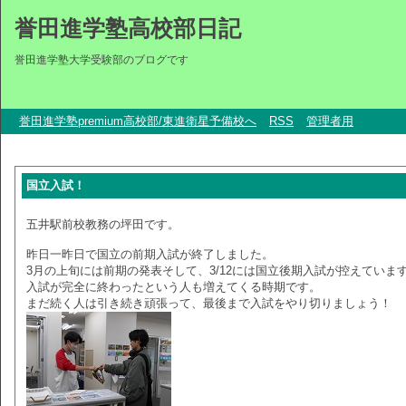
誉田進学塾高校部日記
誉田進学塾大学受験部のブログです
誉田進学塾premium高校部/東進衛星予備校へ
RSS
管理者用
国立入試！
五井駅前校教務の坪田です。
昨日一昨日で国立の前期入試が終了しました。
3月の上旬には前期の発表そして、3/12には国立後期入試が控えていま
入試が完全に終わったという人も増えてくる時期です。
まだ続く人は引き続き頑張って、最後まで入試をやり切りましょう！