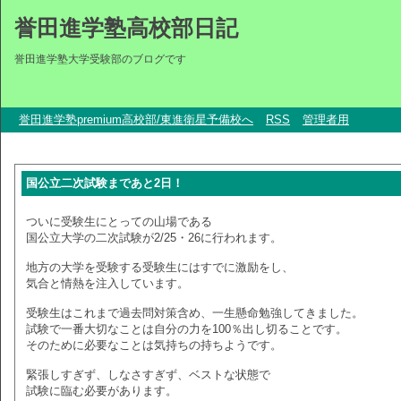
誉田進学塾高校部日記
誉田進学塾大学受験部のブログです
誉田進学塾premium高校部/東進衛星予備校へ
RSS
管理者用
国公立二次試験まであと2日！
ついに受験生にとっての山場である
国公立大学の二次試験が2/25・26に行われます。
地方の大学を受験する受験生にはすでに激励をし、
気合と情熱を注入しています。
受験生はこれまで過去問対策含め、一生懸命勉強してきました。
試験で一番大切なことは自分の力を100％出し切ることです。
そのために必要なことは気持ちの持ちようです。
緊張しすぎず、しなさすぎず、ベストな状態で
試験に臨む必要があります。