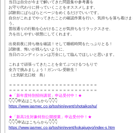
当日は自分が今まで解いてきた問題集や参考書を
お守り代わりに持っていくことをオススメします。
試験前にぱらぱらとページをめくるだけでいいです。
自分がこれまでやってきたことの確認作業を行い、気持ちを落ち着けま
う。
普段通りの行動を心がけることが気持ちをリラックスさせ、
力を出しやすい状態にしてくれます。
出発前夜に持ち物を確認！そして睡眠時間をたっぷりとる！
試験後、悔いが残らないように、
当日のコンディションは万全にして臨んでほしいと思います。
これまで頑張ってきたことを全てぶつけるつもりで
全力で挑みましょう！ガンバレ受験生！
（土気駅北口校 島）
＝＝＝＝＝＝＝＝＝＝＝＝＝＝＝＝＝＝＝＝＝＝＝
＝＝＝＝＝＝＝＝＝＝＝＝＝＝＝＝＝＝＝＝＝＝＝
★「新年度特別招待講習」申込受付中！★
👇👇👇申込はこちらから👇👇👇
https://www.jasmec.co.jp/toshin/event/shotaikoshu/
★「新高1生対象特別公開授業」申込受付中！★
👇👇👇申込はこちらから👇👇👇
https://www.jasmec.co.jp/toshin/event/kokaijugyo/index-s.htm