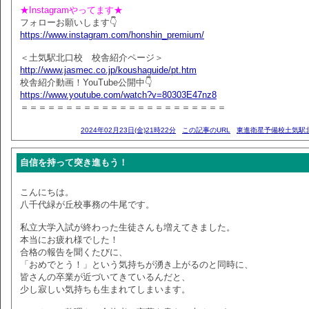
★Instagramやってます★
フォローお願いします👇
https://www.instagram.com/honshin_premium/
＜土気駅北口校 校舎紹介ページ＞
http://www.jasmec.co.jp/koushaguide/pt.htm
校舎紹介動画！YouTube公開中👇
https://www.youtube.com/watch?v=80303E47nz8
＝＝＝＝＝＝＝＝＝＝＝＝＝＝＝＝＝＝＝＝＝＝＝
2024年02月23日(金)21時22分
この記事のURL
東進衛星予備校土気駅
自信を持って突き進もう！
こんにちは。
八千代緑が丘校事務の牛尾です。
私立大学入試が終わった生徒さんも増えてきました。
本当にお疲れ様でした！
合格の報告を聞くたびに、
「おめでとう！」という気持ちが湧き上がるのと同時に、
皆さんの卒業が近づいてきているんだと、
少し寂しい気持ちも生まれてしまいます。