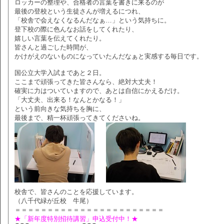
ロッカーの整理や、合格者の言葉を書きに来るのが
最後の登校という生徒さんが増えるにつれ、
「校舎で会えなくなるんだなぁ…」という気持ちに。
登下校の際に色んなお話をしてくれたり、
嬉しい言葉を伝えてくれたり。
皆さんと過ごした時間が、
かけがえのないものになっていたんだなぁと実感する毎日です。
国公立大学入試まであと２日。
ここまで頑張ってきた皆さんなら、絶対大丈夫！
確実に力はついていますので、あとは自信にかえるだけ。
「大丈夫、出来る！なんとかなる！」
という前向きな気持ちを胸に、
最後まで、精一杯頑張ってきてくださいね。
校舎で、皆さんのことを応援しています。
（八千代緑が丘校 牛尾）
＝＝＝＝＝＝＝＝＝＝＝＝＝＝＝＝＝＝＝＝＝＝＝
★「新年度特別招待講習」申込受付中！★