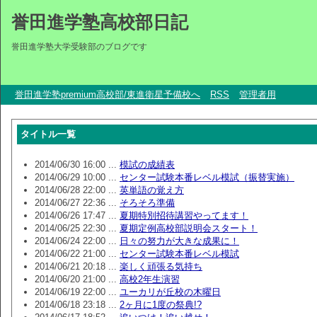
誉田進学塾高校部日記
誉田進学塾大学受験部のブログです
誉田進学塾premium高校部/東進衛星予備校へ
RSS
管理者用
タイトル一覧
2014/06/30 16:00 ...
模試の成績表
2014/06/29 10:00 ...
センター試験本番レベル模試（振替実施）
2014/06/28 22:00 ...
英単語の覚え方
2014/06/27 22:36 ...
そろそろ準備
2014/06/26 17:47 ...
夏期特別招待講習やってます！
2014/06/25 22:30 ...
夏期定例高校部説明会スタート！
2014/06/24 22:00 ...
日々の努力が大きな成果に！
2014/06/22 21:00 ...
センター試験本番レベル模試
2014/06/21 20:18 ...
楽しく頑張る気持ち
2014/06/20 21:00 ...
高校2年生演習
2014/06/19 22:00 ...
ユーカリが丘校の木曜日
2014/06/18 23:18 ...
2ヶ月に1度の祭典!?