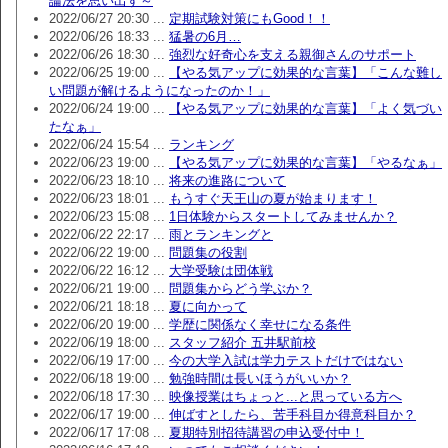
論法を思い出す～
2022/06/27 20:30 ...
定期試験対策にもGood！！
2022/06/26 18:33 ...
猛暑の6月…
2022/06/26 18:30 ...
強烈な好奇心を支える親御さんのサポート
2022/06/25 19:00 ...
【やる気アップに効果的な言葉】「こんな難し
い問題が解けるようになったのか！」
2022/06/24 19:00 ...
【やる気アップに効果的な言葉】「よく気づい
たなぁ」
2022/06/24 15:54 ...
ランキング
2022/06/23 19:00 ...
【やる気アップに効果的な言葉】「やるなぁ」
2022/06/23 18:10 ...
将来の進路について
2022/06/23 18:01 ...
もうすぐ天王山の夏が始まります！
2022/06/23 15:08 ...
1日体験からスタートしてみませんか？
2022/06/22 22:17 ...
雨とランキングと
2022/06/22 19:00 ...
問題集の役割
2022/06/22 16:12 ...
大学受験は団体戦
2022/06/21 19:00 ...
問題集からどう学ぶか？
2022/06/21 18:18 ...
夏に向かって
2022/06/20 19:00 ...
学歴に関係なく幸せになる条件
2022/06/19 18:00 ...
スタッフ紹介 五井駅前校
2022/06/19 17:00 ...
今の大学入試は学力テストだけではない
2022/06/18 19:00 ...
勉強時間は長いほうがいいか？
2022/06/18 17:30 ...
映像授業はちょっと...と思っている方へ
2022/06/17 19:00 ...
伸ばすとしたら、苦手科目か得意科目か？
2022/06/17 17:08 ...
夏期特別招待講習の申込受付中！