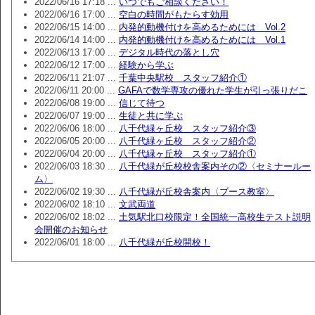
2022/06/16 17:18 ...
いつでもご相談ください！
2022/06/16 17:00 ...
空白の時間がもたらす効用
2022/06/15 14:00 ...
内発的動機付けを高めるためには Vol.2
2022/06/14 14:00 ...
内発的動機付けを高めるためには Vol.1
2022/06/13 17:00 ...
デジタル時代の落とし穴
2022/06/12 17:00 ...
経験から学ぶ
2022/06/11 21:07 ...
千葉中央駅校 スタッフ紹介①
2022/06/11 20:00 ...
GAFAで数学専攻の優れた学生が引っ張りだこ
2022/06/08 19:00 ...
信じて待つ
2022/06/07 19:00 ...
生徒と共に学ぶ
2022/06/06 18:00 ...
八千代緑ヶ丘校 スタッフ紹介③
2022/06/05 20:00 ...
八千代緑ヶ丘校 スタッフ紹介②
2022/06/04 20:00 ...
八千代緑ヶ丘校 スタッフ紹介①
2022/06/03 18:30 ...
八千代緑が丘校校舎案内その②〈セミナールー
ム〉
2022/06/02 19:30 ...
八千代緑が丘校舎案内〈ブース教室〉
2022/06/02 18:10 ...
文武両道
2022/06/02 18:02 ...
土気駅北口校限定！全国統一高校生テスト説明
会開催のお知らせ
2022/06/01 18:00 ...
八千代緑が丘校開校！