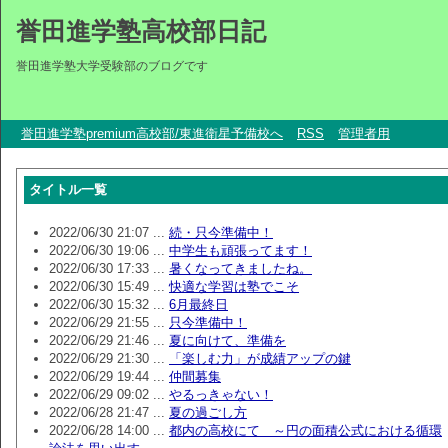
誉田進学塾高校部日記
誉田進学塾大学受験部のブログです
誉田進学塾premium高校部/東進衛星予備校へ
RSS
管理者用
タイトル一覧
2022/06/30 21:07 ...
続・只今準備中！
2022/06/30 19:06 ...
中学生も頑張ってます！
2022/06/30 17:33 ...
暑くなってきましたね。
2022/06/30 15:49 ...
快適な学習は塾でこそ
2022/06/30 15:32 ...
6月最終日
2022/06/29 21:55 ...
只今準備中！
2022/06/29 21:46 ...
夏に向けて、準備を
2022/06/29 21:30 ...
「楽しむ力」が成績アップの鍵
2022/06/29 19:44 ...
仲間募集
2022/06/29 09:02 ...
やるっきゃない！
2022/06/28 21:47 ...
夏の過ごし方
2022/06/28 14:00 ...
都内の高校にて ～円の面積公式における循環