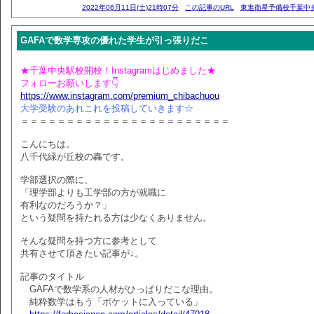
2022年06月11日(土)21時07分
この記事のURL
東進衛星予備校千葉中
GAFAで数学専攻の優れた学生が引っ張りだこ
★千葉中央駅校開校！Instagramはじめました★
フォローお願いします👇
https://www.instagram.com/premium_chibachuou
大学受験のあれこれを投稿していきます☆
＝＝＝＝＝＝＝＝＝＝＝＝＝＝＝＝＝＝＝＝＝＝＝
こんにちは。
八千代緑が丘校の轟です。
学部選択の際に、
「理学部よりも工学部の方が就職に
有利なのだろうか？」
という疑問を持たれる方は少なくありません。
そんな疑問を持つ方に参考として
共有させて頂きたい記事が↓。
記事のタイトル
GAFAで数学系の人材がひっぱりだこな理由。
純粋数学はもう「ポケットに入っている」