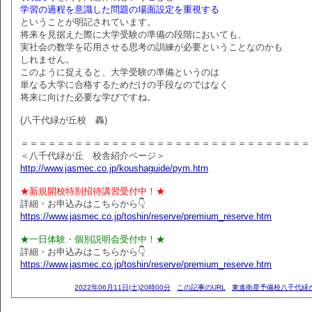
学習の過程を意識した問題の場面設定を重視する
ということが明記されています。
将来を見据えた際に大学受験の準備の段階においても、
実社会の数学を応用させる思考の訓練が必要ということなのかも
しれません。
このように捉えると、大学受験の準備というのは
単なる大学に合格するためだけの手段なのではなく
将来に向けた必要な学びですね。
(八千代緑が丘校 轟)
＝＝＝＝＝＝＝＝＝＝＝＝＝＝＝＝＝＝＝＝＝＝＝＝＝＝＝＝＝＝＝＝
＜八千代緑が丘 校舎紹介ページ＞
http://www.jasmec.co.jp/koushaguide/pym.htm
★新規開校特別招待講習受付中！★
詳細・お申込みはこちらから👇
https://www.jasmec.co.jp/toshin/reserve/premium_reserve.htm
★一日体験・個別説明会受付中！★
詳細・お申込みはこちらから👇
https://www.jasmec.co.jp/toshin/reserve/premium_reserve.htm
2022年06月11日(土)20時00分
この記事のURL
東進衛星予備校八千代緑