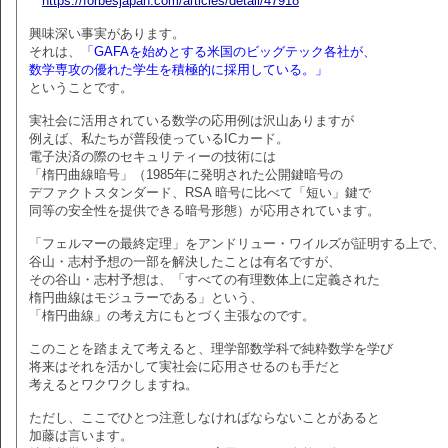
https://forbesjapan.com/articles/detail/47918
興味深い事実があります。
それは、
「GAFAを始めとする米国のビッグテック各社が、
数学専攻の優れた学生を積極的に採用している。」
ということです。
実社会に活用されている数学の応用例は沢山ありますが
例えば、私たちが普段使っているICカード。
電子決済の際のセキュリティーの技術には
「楕円曲線暗号」（1985年に発明された公開鍵暗号の
デファクトスタンダード、RSA 暗号に比べて「短い」鍵で
同等の安全性を提供できる暗号形態）が応用されています。
「フェルマーの最終定理」をアンドリュー・ワイルズが証明する上で、
谷山・志村予想の一部を解決したことは有名ですが、
その谷山・志村予想は、「すべての有理数体上に定義された
楕円曲線はモジュラーである」という、
「楕円曲線」の考え方にもとづく主張なのです。
このことを踏まえて考えると、理学部数学科で純粋数学を学び
将来はそれを活かして実社会に応用させるのも手だと
考えるとワクワクしますね。
ただし、ここでひとつ注意しなければならないことがあると
加藤は言います。