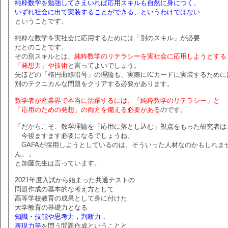
純粋数学を勉強してさえいれば応用スキルも自然に身につく、
いずれ社会に出て実装することができる、というわけではない
ということです。
純粋な数学を実社会に応用するためには「別のスキル」が必要
だとのことです。
その別スキルとは、
純粋数学のリテラシーを実社会に応用しようとする
「発想力」や技術
と言ってよいでしょう。
先ほどの「楕円曲線暗号」の理論も、実際にICカードに実装するために
別のテクニカルな問題をクリアする必要があります。
数学者が産業界で本当に活躍するには、「純粋数学のリテラシー」と
「応用のための発想」の両方を備える必要がある
のです。
「だからこそ、数学理論を「応用に落とし込む」視点をもった研究者は
今後ますます必要になるでしょうね。
GAFAが採用しようとしているのは、そういった人材なのかもしれま
ん。」
と加藤先生は言っています。
2021年度入試から始まった共通テストの
問題作成の基本的な考え方として
高等学校教育の成果として身に付けた
大学教育の基礎力となる
知識・技能や思考力，判断力，
表現力等
を問う問題作成ということと