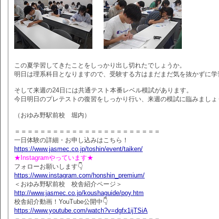
この夏学習してきたことをしっかり出し切れたでしょうか。
明日は理系科目となりますので、受験する方はまだまだ気を抜かずに学
そして来週の24日には共通テスト本番レベル模試があります。
今日明日のプレテストの復習をしっかり行い、来週の模試に臨みましょ
（おゆみ野駅前校 堀内）
＝＝＝＝＝＝＝＝＝＝＝＝＝＝＝＝＝＝＝＝＝＝＝
一日体験の詳細・お申し込みはこちら！
https://www.jasmec.co.jp/toshin/event/taiken/
★Instagramやっています★
フォローお願いします👇
https://www.instagram.com/honshin_premium/
＜おゆみ野駅前校 校舎紹介ページ＞
http://www.jasmec.co.jp/koushaguide/poy.htm
校舎紹介動画！YouTube公開中👇
https://www.youtube.com/watch?v=dgfx1ijTSiA