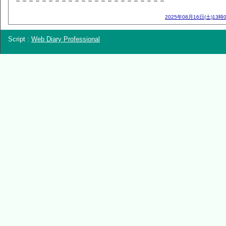
＝＝＝＝＝＝＝＝＝＝＝＝＝＝＝＝＝＝＝＝＝＝＝
2025年08月16日(土)13時
Script :
Web Diary Professional