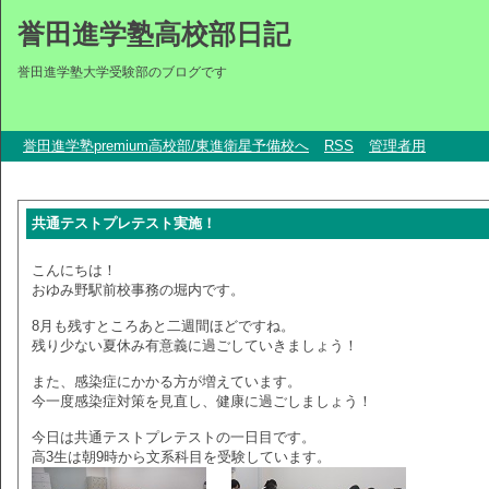
誉田進学塾高校部日記
誉田進学塾大学受験部のブログです
誉田進学塾premium高校部/東進衛星予備校へ
RSS
管理者用
共通テストプレテスト実施！
こんにちは！
おゆみ野駅前校事務の堀内です。
8月も残すところあと二週間ほどですね。
残り少ない夏休み有意義に過ごしていきましょう！
また、感染症にかかる方が増えています。
今一度感染症対策を見直し、健康に過ごしましょう！
今日は共通テストプレテストの一日目です。
高3生は朝9時から文系科目を受験しています。