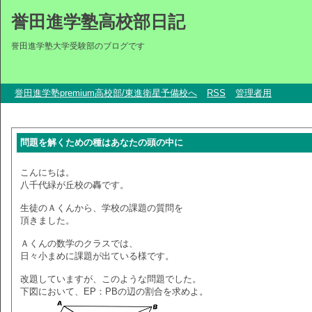
誉田進学塾高校部日記
誉田進学塾大学受験部のブログです
誉田進学塾premium高校部/東進衛星予備校へ
RSS
管理者用
問題を解くための種はあなたの頭の中に
こんにちは。
八千代緑が丘校の轟です。
生徒のＡくんから、学校の課題の質問を
頂きました。
Ａくんの数学のクラスでは、
日々小まめに課題が出ている様です。
改題していますが、このような問題でした。
下図において、EP：PBの辺の割合を求めよ。