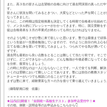
また、高３生の皆さんは志望校の合格に向けて過去問演習の真っただ中
す。
皆さんに状況を聞いてみるときつい、大変などといった声を聞くことが
なってきました。
さらに、この時期は指定校推薦も決定してくる時期で合格者が出始めて
り、メンタル的にプレッシャーがかかってきます。特に、国立受験をす
徒は合格発表を３月の卒業式が終わっても待たなければなりません。
そのような時こそぜひ塾に来て欲しいと思います。塾では最後まで頑張
という生徒が一生懸命勉強していますので、そのように自分の向上心を
立てる場に身を置いて学習してみましょう。つられてやる気が湧いてく
ずです。
過去問も最初から良い点数をとることは難しくて当たり前です。そこで
けずに、どこができなかったのか、どんな勉強が今後必要になってくる
を分析、復習をしましょう。
この時に大切なのは一人にならないことです。一人で全てを判断、解決
いくのは受験において難しいことであります。塾には担任の教務スタッ
チューターがいつでも相談にのることができます。
まずは塾に来て、経験豊富な方々の力を借りて乗り越えていきましょう
（鎌取駅南口校 佐藤）
＝＝＝＝＝＝＝＝＝＝＝＝＝＝＝＝＝＝＝＝＝＝＝
★11/5(日)開催！『全国統一高校生テスト』参加申込受付中！★
その他、体験・説明会等のお申込みもこちらから👇