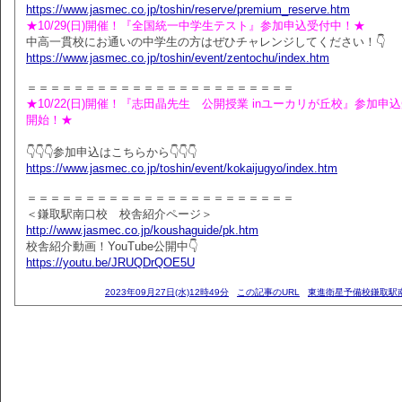
https://www.jasmec.co.jp/toshin/reserve/premium_reserve.htm
★10/29(日)開催！『全国統一中学生テスト』参加申込受付中！★
中高一貫校にお通いの中学生の方はぜひチャレンジしてください！👇
https://www.jasmec.co.jp/toshin/event/zentochu/index.htm
＝＝＝＝＝＝＝＝＝＝＝＝＝＝＝＝＝＝＝＝＝＝＝
★10/22(日)開催！『志田晶先生 公開授業 inユーカリが丘校』参加申
開始！★
👇👇👇参加申込はこちらから👇👇👇
https://www.jasmec.co.jp/toshin/event/kokaijugyo/index.htm
＝＝＝＝＝＝＝＝＝＝＝＝＝＝＝＝＝＝＝＝＝＝＝
＜鎌取駅南口校 校舎紹介ページ＞
http://www.jasmec.co.jp/koushaguide/pk.htm
校舎紹介動画！YouTube公開中👇
https://youtu.be/JRUQDrQOE5U
2023年09月27日(水)12時49分
この記事のURL
東進衛星予備校鎌取駅