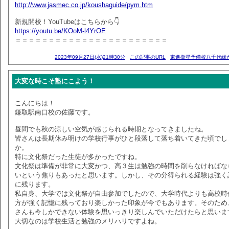
http://www.jasmec.co.jp/koushaguide/pym.htm
新規開校！YouTubeはこちらから👇
https://youtu.be/KOoM-l4YrOE
＝＝＝＝＝＝＝＝＝＝＝＝＝＝＝＝＝＝＝＝＝＝＝
2023年09月27日(水)21時30分
この記事のURL
東進衛星予備校八千代緑
大変な時こそ塾にこよう！
こんにちは！
鎌取駅南口校の佐藤です。
昼間でも秋の涼しい空気が感じられる時期となってきましたね。
皆さんは長期休み明けの学校行事がひと段落して落ち着いてきた頃でし
か。
特に文化祭だった生徒が多かったですね。
文化祭は準備が非常に大変かつ、高３生は勉強の時間を削らなければな
いという焦りもあったと思います。しかし、その分得られる経験は強く
に残ります。
私自身、大学では文化祭が自由参加でしたので、大学時代よりも高校時
方が強く記憶に残っており楽しかった印象が今でもあります。そのため
さんも今しかできない体験を思いっきり楽しんでいただけたらと思いま
大切なのは学校生活と勉強のメリハリですよね。