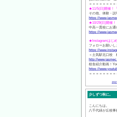
＝＝＝＝＝＝＝＝
★11/5(日)開
その他、体験・説
https://www.jasme
★10/29(日)
中高一貫校にお通
https://www.jasme
★Instagramは
フォローお願いしま
https://www.inst
＜土気駅北口校 
http://www.jasmec
校舎紹介動画！You
https://www.yout
＝＝＝＝＝＝＝＝
20
少しずつ秋に。
こんにちは。
八千代緑が丘校事