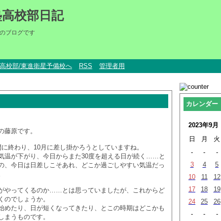
塾高校部日記
のブログです
um高校部/東進衛星予備校へ
RSS
管理者用
カレンダー
2023年9月
の藤原です。
日
月
火
間に終わり、10月に差し掛かろうとしていますね。
-
-
-
気温が下がり、今日からまた30度を超える日が続く……と
3
4
5
の、今日は日差しこそあれ、どこか過ごしやすい気温だっ
。
10
11
12
17
18
19
がやってくるのか……とは思っていましたが、これからど
くのでしょうか。
24
25
26
始めたり、日が短くなってきたり、とこの時期はどこかも
-
-
-
しまうものです。