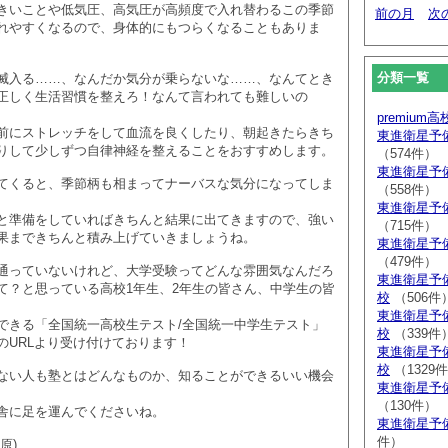
きいことや低気圧、高気圧が高頻度で入れ替わるこの季節
前の月
次
れやすくなるので、身体的にもつらくなることもありま
分類一覧
滅入る……、なんだか気分が乗らないな……、なんてとき
正しく生活習慣を整えろ！なんて言われても難しいの
premium
前にストレッチをして血流を良くしたり、朝起きたらきち
東進衛星予
りして少しずつ自律神経を整えることをおすすめします。
（574件）
東進衛星予
てくると、季節柄も相まってナーバスな気分になってしま
（558件）
東進衛星予
と準備をしていればきちんと結果に出てきますので、強い
（715件）
果まできちんと積み上げていきましょうね。
東進衛星予
（479件）
通っていないけれど、大学受験ってどんな雰囲気なんだろ
東進衛星予
て？と思っている高校1年生、2年生の皆さん、中学生の皆
校
（506件
東進衛星予
できる「全国統一高校生テスト/全国統一中学生テスト」
校
（339件
のURLより受け付けております！
東進衛星予
校
（1329
ない人も塾とはどんなものか、知ることができるいい機会
東進衛星予
（130件）
舎に足を運んでくださいね。
東進衛星予
件）
原)