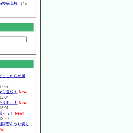
備校蘇我校
（46
だここからが勝
17:07
から登校！
New!
12:04
折り返し！
New!
13:01
張ろう！
New!
12:20
期講習をやり切り
w!