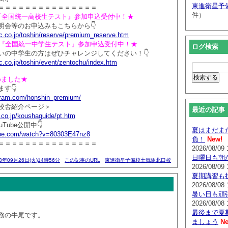
東進衛星予
＝＝＝＝＝＝＝＝＝＝＝＝＝＝＝
件）
催！『全国統一高校生テスト』参加申込受付中！★
明会等のお申込みもこちらから👇
c.co.jp/toshin/reserve/premium_reserve.htm
開催！『全国統一中学生テスト』参加申込受付中！★
ログ検索
いの中学生の方はぜひチャレンジしてください！👇
c.co.jp/toshin/event/zentochu/index.htm
じめました★
す👇
agram.com/honshin_premium/
校舎紹介ページ＞
最近の記事
.co.jp/koushaguide/pt.htm
Tube公開中👇
夏はまだま
ube.com/watch?v=80303E47nz8
負！
New!
＝＝＝＝＝＝＝＝＝＝＝＝＝＝＝
2026/08/09 
日曜日も朝
23年09月26日(火)14時56分
この記事のURL
東進衛星予備校土気駅北口校
2026/08/09 
夏期講習も
2026/08/08 
暑い日も頑
2026/08/08 
最後まで夏
務の牛尾です。
ましょう
Ne