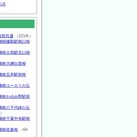
の月
高校部共通
（221件）
備校鎌取駅南口校
備校土気駅北口校
備校大網白里校
備校五井駅前校
備校ユーカリが丘
）
備校おゆみ野駅前
）
備校八千代緑が丘
件）
備校千葉中央駅校
備校佐倉校
（64