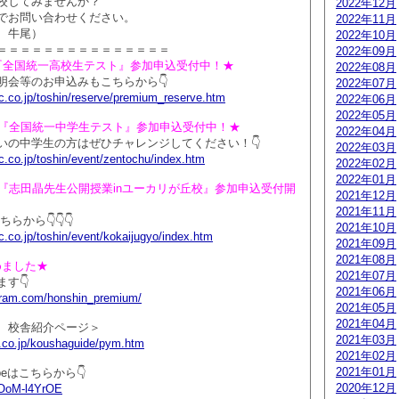
校してみませんか？
2022年12月
でお問い合わせください。
2022年11月
 牛尾）
2022年10月
＝＝＝＝＝＝＝＝＝＝＝＝＝＝＝
2022年09月
催！『全国統一高校生テスト』参加申込受付中！★
2022年08月
明会等のお申込みもこちらから👇
2022年07月
c.co.jp/toshin/reserve/premium_reserve.htm
2022年06月
2022年05月
開催！『全国統一中学生テスト』参加申込受付中！★
2022年04月
いの中学生の方はぜひチャレンジしてください！👇
2022年03月
c.co.jp/toshin/event/zentochu/index.htm
2022年02月
2022年01月
開催！『志田晶先生公開授業inユーカリが丘校』参加申込受付開
2021年12月
2021年11月
ちらから👇👇👇
2021年10月
.co.jp/toshin/event/kokaijugyo/index.htm
2021年09月
2021年08月
じめました★
2021年07月
す👇
2021年06月
agram.com/honshin_premium/
2021年05月
2021年04月
 校舎紹介ページ＞
2021年03月
.co.jp/koushaguide/pym.htm
2021年02月
2021年01月
beはこちらから👇
2020年12月
/KOoM-l4YrOE