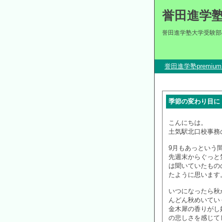
誉田進学
誉田進学塾大学受験部
誉田進学塾premi
季節の変わり目に
こんにちは。
土気駅北口校事務
9月もあっという
先週末からぐっと
は聞いていたもの
たように思います
いつになったら秋
んどん秋めいてい
金木犀の香りがし
の悲しさを感じて