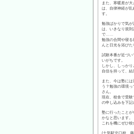
また、寒暖差が大
は、自律神経が乱
す。
勉強ばかりで気が
は、いきなり規則
で……
勉強の合間や寝る
んと日光を浴びた
試験本番が近づい
いがちです。
しかし、しっかり
自信を持って、結
また、今は塾には
う？勉強の環境っ
さん。
現在、校舎で受験
の申し込みを下記
塾に行ったことが
かなと思います。
これを機にぜひ校
(土気駅北口校 藤