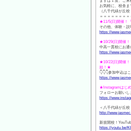
まずは１度、ご来
お気軽に、校舎ま
（八千代緑が丘校
＝＝＝＝＝＝＝＝
★11/5(日)開
その他、体験・説
https://www.jasme
★10/29(日)
中高一貫校にお通
https://www.jasme
★10/22(日)
始！★
👇👇👇参加申込はこ
https://www.jasmec
★Instagramは
フォローお願いしま
https://www.inst
＜八千代緑が丘校
http://www.jasmec
新規開校！YouTu
https://youtu.be