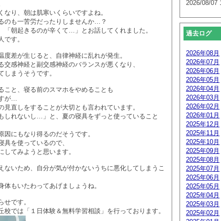
2026/08/07 
。
くなり、朝は肌寒いくらいですよね。
るのも一苦労だったりしませんか…？
、「朝起きるのが辛くて…」とお話してくれました。
過去ログ
人です。
2026年08月
温度差が生じると、自律神経に乱れが発生。
2026年07月
る交感神経と副交感神経のバランスが悪くなり、
2026年06月
てしまうそうです。
2026年05月
2026年04月
ること、寝る前のスマホをやめることも
2026年03月
すが…
2026年02月
の見直しをすることが大切とも言われています。
2026年01月
もしれないし…」と、夏の寝具をずっと使っていること
2025年12月
2025年11月
原因にもなり得るのだそうです。
2025年10月
寝具を使っているので、
2025年09月
にしてみようと思います。
2025年08月
えないため、自分が気が付かないうちに悪化してしまうこ
2025年07月
2025年06月
身体もいたわってあげましょうね。
2025年05月
2025年04月
らせです。
2025年03月
丘校では「１日体験＆無料学習相談」を行っております。
2025年02月