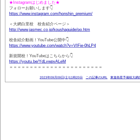
★Instagramはじめました★
フォローお願いします👇
https://www.instagram.com/honshin_premium/
＜大網白里校 校舎紹介ページ＞
http://www.jasmec.co.jp/koushaguide/po.htm
校舎紹介動画！YouTube公開中👇
https://www.youtube.com/watch?v=VIFie-0hLP4
新規開校！YouTubeはこちらから👇
https://youtu.be/YdLvwpvALeM
＝＝＝＝＝＝＝＝＝＝＝＝＝＝＝＝＝＝＝＝＝＝＝
2023年09月09日(土)11時20分
この記事のURL
東進衛星予備校大網