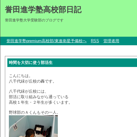
誉田進学塾高校部日記
誉田進学塾大学受験部のブログです
誉田進学塾premium高校部/東進衛星予備校へ
RSS
管理者用
時間を大切に使う部活生
こんにちは。
八千代緑が丘校の轟です。
八千代緑が丘校には、
部活に取り組みながら通っている
高校１年生・２年生が多くいます。
野球部のＡくんもその一人。