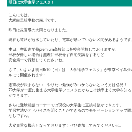
明日は大学進学フェスタ！
こんにちは。
大網白里校事務の森川です。
昨日は災害級の大雨となりました。
現在も道路が冠水していたり、電車が動いていない区間があるようです
本日、誉田進学塾premium高校部は各校舎開校しておりますが、
登校が難しい場合は無理に登校せず自宅受講をするなど
安全第一で行動してくださいね。
さて、いよいよ明日9/10（日）は「大学進学フェスタ」が東京ベイ幕張
ルにて開催されます！
志望校が決まらない、やりたい勉強がみつからないという方は必見！
79大学が一度に集まる大学進学フェスタだからこそ効率よく大学を知る
ができます。
さらに受験相談コーナーでは現役の大学生に直接相談ができます。
学習方法やアドバイスを聞くことができるのでモチベーションアップ間
なしですね。
大変貴重な機会となっております！ぜひ参加してみてくださいね。