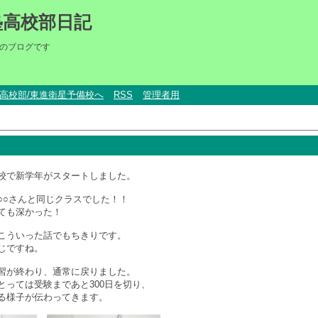
塾高校部日記
のブログです
um高校部/東進衛星予備校へ
RSS
管理者用
校で新学年がスタートしました。
○○さんと同じクラスでした！！
ても深かった！
こういった話でもちきりです。
じですね。
習が終わり、通常に戻りました。
とっては受験まであと300日を切り、
る様子が伝わってきます。