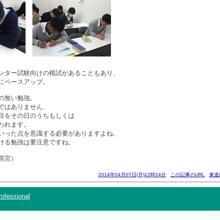
ンター試験向けの模試があることもあり、
にペースアップ。
の無い勉強。
ではありません、
目をその日のうちもしくは
われます。
いった点を意識する必要がありますよね。
ける勉強は要注意ですね。
雨宮）
2014年04月07日(月)22時24分
この記事のURL
東進
ofessional