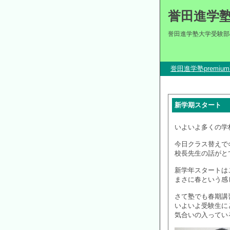
誉田進学
誉田進学塾大学受験部
誉田進学塾premi
新学期スタート
いよいよ多くの学
今日クラス替えで
校長先生の話がと
新学年スタートは
まさに春という感
さて塾でも春期講
いよいよ受験生に
気合いの入ってい