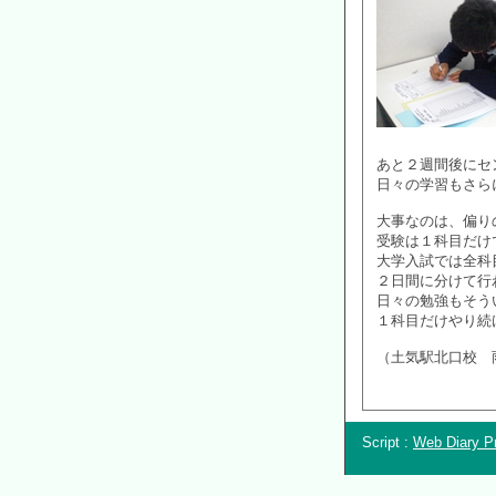
あと２週間後にセ
日々の学習もさら
大事なのは、偏り
受験は１科目だけ
大学入試では全科
２日間に分けて行
日々の勉強もそう
１科目だけやり続
（土気駅北口校 
Script :
Web Diary Pr