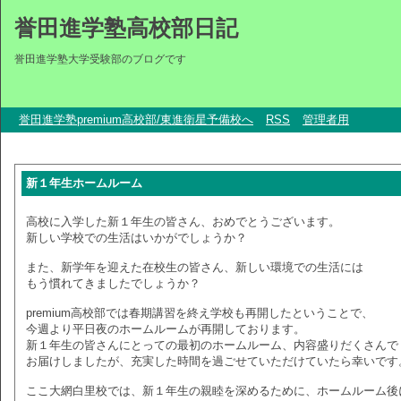
誉田進学塾高校部日記
誉田進学塾大学受験部のブログです
誉田進学塾premium高校部/東進衛星予備校へ
RSS
管理者用
新１年生ホームルーム
高校に入学した新１年生の皆さん、おめでとうございます。
新しい学校での生活はいかがでしょうか？
また、新学年を迎えた在校生の皆さん、新しい環境での生活には
もう慣れてきましたでしょうか？
premium高校部では春期講習を終え学校も再開したということで、
今週より平日夜のホームルームが再開しております。
新１年生の皆さんにとっての最初のホームルーム、内容盛りだくさんで
お届けしましたが、充実した時間を過ごせていただけていたら幸いです
ここ大網白里校では、新１年生の親睦を深めるために、ホームルーム後