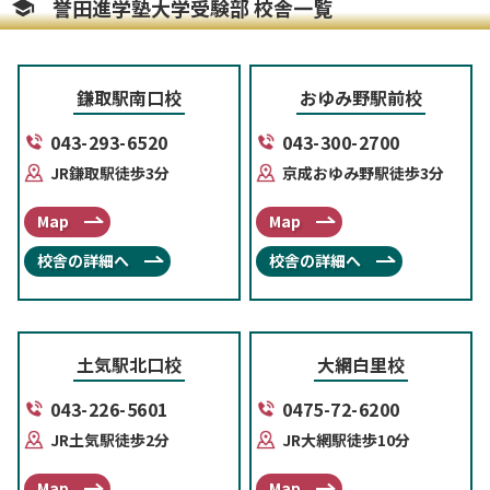
誉田進学塾大学受験部 校舎一覧
鎌取駅南口校
おゆみ野駅前校
043-293-6520
043-300-2700
JR鎌取駅徒歩3分
京成おゆみ野駅徒歩3分
Map
Map
校舎の詳細へ
校舎の詳細へ
土気駅北口校
大網白里校
043-226-5601
0475-72-6200
JR土気駅徒歩2分
JR大網駅徒歩10分
Map
Map