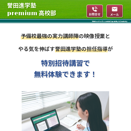
誉田進学塾
高校部
premium
Method for Essential Capability & Creativity
予備校最強の実力講師陣
の映像授業と
やる気を伸ばす
誉田進学塾の担任指導
が
特別招待講習で
無料体験できます！