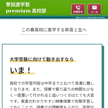
誉田進学塾
高校部
premium
Method for Essential Capability & Creativity
この春高校に進学する新高１生へ
大学受験に向けて動き出すなら
いま！
高校での学習内容は中学までと比べて急激に難し
くなります。
また、授業で振り返りの時間も少な
く一度置いて行かれると追いつくのはとても大変
です。
東進のわかりやすい映像授業で先取学習し
ておくことで、授業での理解度も上がり、学習が