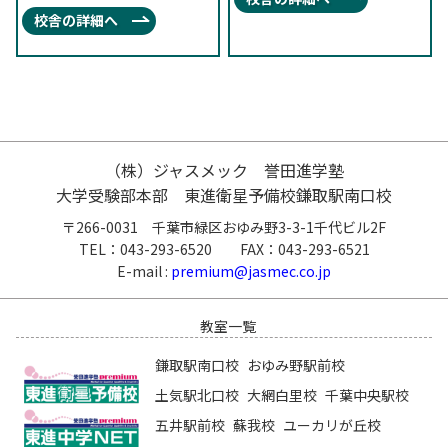
校舎の詳細へ
（株）ジャスメック 誉田進学塾
大学受験部本部 東進衛星予備校鎌取駅南口校
〒266-0031 千葉市緑区おゆみ野3-3-1千代ビル2F
TEL：043-293-6520 FAX：043-293-6521
E-mail :
premium@jasmec.co.jp
教室一覧
鎌取駅南口校
おゆみ野駅前校
土気駅北口校
大網白里校
千葉中央駅校
五井駅前校
蘇我校
ユーカリが丘校