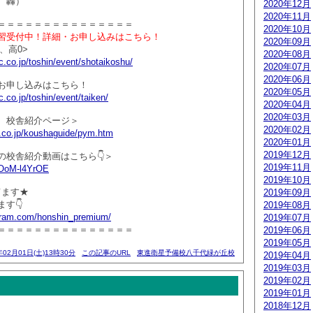
 轟）
2020年12月
2020年11月
＝＝＝＝＝＝＝＝＝＝＝＝＝＝＝
2020年10月
習受付中！詳細・お申し込みはこちら！
2020年09月
、高0>
2020年08月
.co.jp/toshin/event/shotaikoshu/
2020年07月
2020年06月
お申し込みはこちら！
2020年05月
.co.jp/toshin/event/taiken/
2020年04月
2020年03月
 校舎紹介ページ＞
2020年02月
.co.jp/koushaguide/pym.htm
2020年01月
2019年12月
の校舎紹介動画はこちら👇＞
2019年11月
/KOoM-l4YrOE
2019年10月
ってます★
2019年09月
す👇
2019年08月
agram.com/honshin_premium/
2019年07月
＝＝＝＝＝＝＝＝＝＝＝＝＝＝＝
2019年06月
2019年05月
年02月01日(土)13時30分
この記事のURL
東進衛星予備校八千代緑が丘校
2019年04月
2019年03月
2019年02月
2019年01月
2018年12月