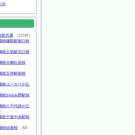
の月
高校部共通
（221件）
備校鎌取駅南口校
備校土気駅北口校
備校大網白里校
備校五井駅前校
備校ユーカリが丘
）
備校おゆみ野駅前
）
備校八千代緑が丘
件）
備校千葉中央駅校
備校佐倉校
（63