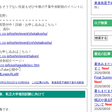
東進衛星予
もそうでない生徒もぜひ今後の千葉中央駅校のイベントに
件）
北野）
＝＝＝＝＝＝＝＝＝＝＝＝＝＝＝
ログ検索
習受付中！詳細・お申し込みはこちら！
、高0>
.co.jp/toshin/event/shotaikoshu/
.co.jp/toshin/event/cn/shotaikoshu/
お申し込みはこちら！
最近の記事
.co.jp/toshin/event/taiken/
校舎紹介ページ＞
夏休みまだ
.co.jp/koushaguide/pcc.htm
す！
New!
Tube公開中👇
2026/08/06 
/YdLvwpvALeM
Final Su
New!
25年02月01日(土)21時39分
この記事のURL
東進衛星予備校千葉中央駅校
2026/08/06 
夏もまだま
験、私立大学個別試験に向けて
2026/08/05 
模試や過去
ついて
New
2026/08/04 
轟です。