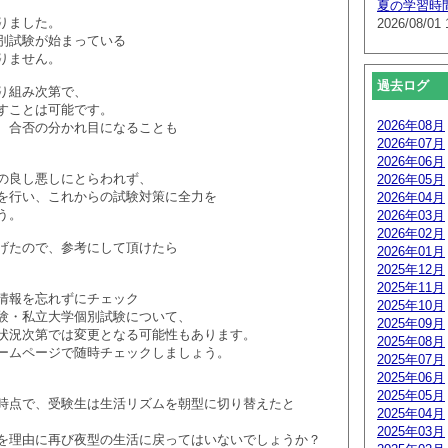
夏の学習時
りました。
2026/08/01 
別試験が始まっている
りません。
過去ログ
り組み次第で、
すことは可能です。
2026年08月
、合否の分かれ目になることも
2026年07月
2026年06月
の良し悪しにとらわれず、
2026年05月
を行い、これからの試験対策に全力を
2026年04月
う。
2026年03月
2026年02月
げたので、参考にして頂けたら
2026年01月
2025年12月
2025年11月
情報を忘れずにチェック
2025年10月
験・私立大学個別試験について、
2025年09月
状況次第では変更となる可能性もあります。
2025年08月
ームページで随時チェックしましょう。
2025年07月
2025年06月
2025年05月
時点で、受験生は生活リズムを朝型に切り替えたと
2025年04月
2025年03月
を理由に再び夜型の生活に戻ってはいないでしょうか？