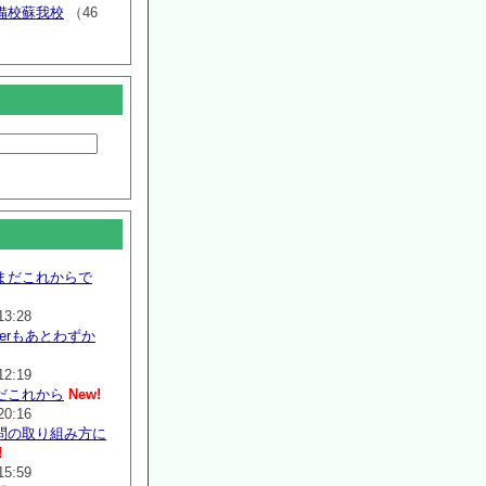
備校蘇我校
（46
まだこれからで
13:28
mmerもあとわずか
12:19
だこれから
New!
20:16
問の取り組み方に
!
15:59