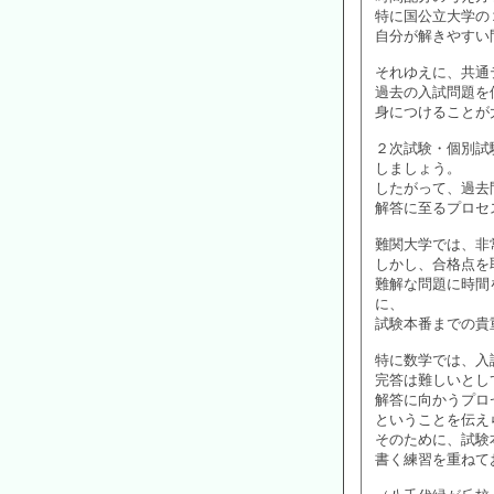
特に国公立大学の
自分が解きやすい
それゆえに、共通
過去の入試問題を
身につけることが
２次試験・個別試
しましょう。
したがって、過去
解答に至るプロセ
難関大学では、非
しかし、合格点を
難解な問題に時間
に、
試験本番までの貴
特に数学では、入
完答は難しいとし
解答に向かうプロ
ということを伝え
そのために、試験
書く練習を重ねて