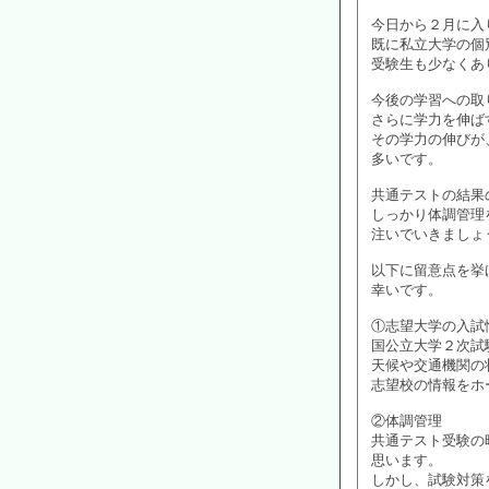
今日から２月に入
既に私立大学の個
受験生も少なくあ
今後の学習への取
さらに学力を伸ば
その学力の伸びが
多いです。
共通テストの結果
しっかり体調管理
注いでいきましょ
以下に留意点を挙
幸いです。
①志望大学の入試
国公立大学２次試
天候や交通機関の
志望校の情報をホ
②体調管理
共通テスト受験の
思います。
しかし、試験対策