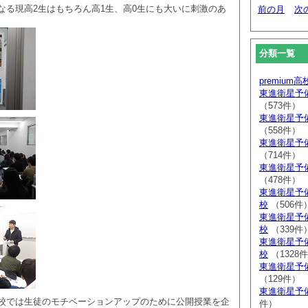
なる現高2生はもちろん高1生、高0生にも大いに刺激のあ
前の月
次
分類一覧
premium
東進衛星予
（573件）
東進衛星予
（558件）
東進衛星予
（714件）
東進衛星予
（478件）
東進衛星予
校
（506件
東進衛星予
校
（339件
東進衛星予
校
（1328
東進衛星予
（129件）
東進衛星予
校では生徒のモチベーションアップのために公開授業を企
件）