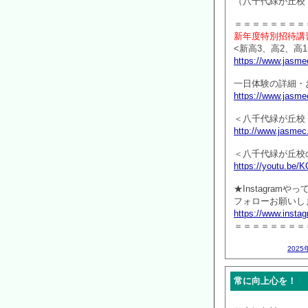
（八千代緑が丘校
＝＝＝＝＝＝＝＝
新年度特別招待講
<新高3、高2、高1
https://www.jasmec
一日体験の詳細・
https://www.jasmec
＜八千代緑が丘校
http://www.jasmec
＜八千代緑が丘校
https://youtu.be
★Instagramや
フォローお願いしま
https://www.inst
＝＝＝＝＝＝＝＝
2025
常に向上心を！