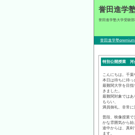
誉田進学
誉田進学塾大学受験部
誉田進学塾premi
特別公開授業 河
こんにちは。千葉
本日は待ちに待っ
最難関大学を目指
きました。
最難関対象ではあ
もらい、
満員御礼、非常に
普段、映像授業で
かな雰囲気から始
途中からは、真剣
ます。