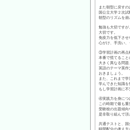
また朝型に戻すの
国公立大学２次試
朝型のリズムを崩
勉強も大切ですが
大切です。
免疫力を低下させ
心がけ、手洗い、
③学習計画の再点
本番で慌てること
大きく異なる問題
英語のテーマ英作
おきましょう。
また、これまで学
学んできた知識を
もし学習計画に不
④実践力を身につ
この時期で最も重
受験校の出題傾向
是非取り組んで頂
共通テストと、国
時間配分の考え方