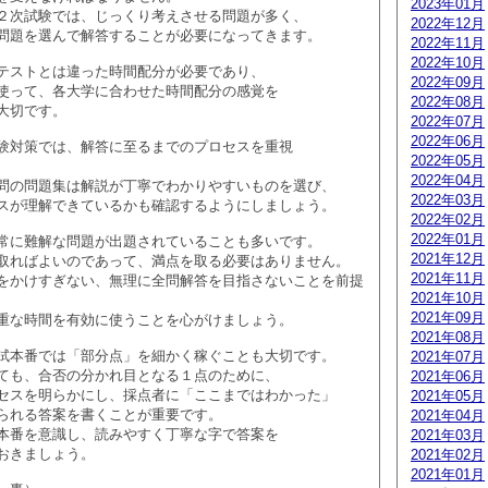
2023年01月
２次試験では、じっくり考えさせる問題が多く、
2022年12月
問題を選んで解答することが必要になってきます。
2022年11月
2022年10月
テストとは違った時間配分が必要であり、
2022年09月
使って、各大学に合わせた時間配分の感覚を
2022年08月
大切です。
2022年07月
2022年06月
験対策では、解答に至るまでのプロセスを重視
2022年05月
2022年04月
問の問題集は解説が丁寧でわかりやすいものを選び、
2022年03月
スが理解できているかも確認するようにしましょう。
2022年02月
2022年01月
常に難解な問題が出題されていることも多いです。
2021年12月
取ればよいのであって、満点を取る必要はありません。
2021年11月
をかけすぎない、無理に全問解答を目指さないことを前提
2021年10月
2021年09月
重な時間を有効に使うことを心がけましょう。
2021年08月
試本番では「部分点」を細かく稼ぐことも大切です。
2021年07月
ても、合否の分かれ目となる１点のために、
2021年06月
セスを明らかにし、採点者に「ここまではわかった」
2021年05月
られる答案を書くことが重要です。
2021年04月
本番を意識し、読みやすく丁寧な字で答案を
2021年03月
おきましょう。
2021年02月
2021年01月