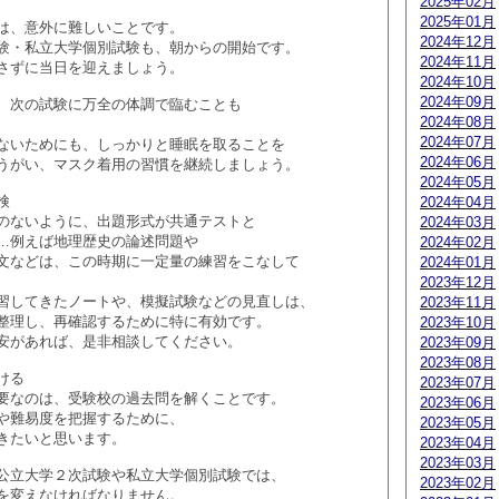
2025年02月
2025年01月
は、意外に難しいことです。
2024年12月
験・私立大学個別試験も、朝からの開始です。
2024年11月
さずに当日を迎えましょう。
2024年10月
2024年09月
、次の試験に万全の体調で臨むことも
2024年08月
2024年07月
ないためにも、しっかりと睡眠を取ることを
2024年06月
うがい、マスク着用の習慣を継続しましょう。
2024年05月
検
2024年04月
のないように、出題形式が共通テストと
2024年03月
…例えば地理歴史の論述問題や
2024年02月
文などは、この時期に一定量の練習をこなして
2024年01月
2023年12月
習してきたノートや、模擬試験などの見直しは、
2023年11月
整理し、再確認するために特に有効です。
2023年10月
安があれば、是非相談してください。
2023年09月
2023年08月
ける
2023年07月
要なのは、受験校の過去問を解くことです。
2023年06月
や難易度を把握するために、
2023年05月
きたいと思います。
2023年04月
2023年03月
公立大学２次試験や私立大学個別試験では、
2023年02月
を変えなければなりません。