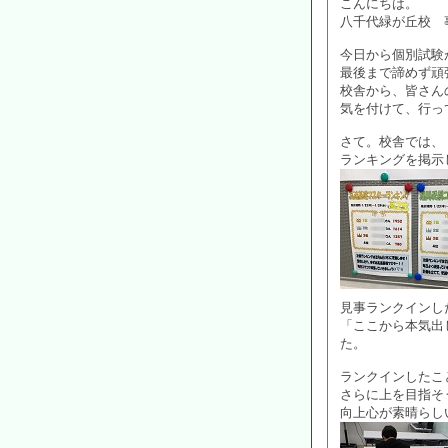
こんにちは。
八千代緑が丘校 
今日から個別試験
最後まで諦めず頑
校舎から、皆さんの
気を付けて、行っ
さて。校舎では、
ランキングを掲示
見事ランクインし
「ここから本気出
た。
ランクインしたこ
さらに上を目指そ
向上心が素晴らし