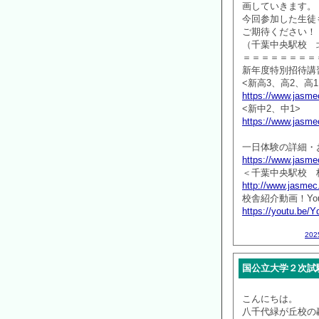
画していきます。
今回参加した生徒
ご期待ください！
（千葉中央駅校 
＝＝＝＝＝＝＝＝
新年度特別招待講
<新高3、高2、高1
https://www.jasmec
<新中2、中1>
https://www.jasmec
一日体験の詳細・
https://www.jasmec
＜千葉中央駅校 
http://www.jasmec
校舎紹介動画！You
https://youtu.be
20
国公立大学２次試
こんにちは。
八千代緑が丘校の