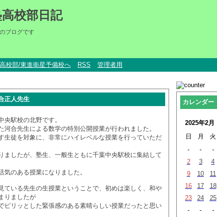
塾高校部日記
のブログです
um高校部/東進衛星予備校へ
RSS
管理者用
合正人先生
カレンダー
中央駅校の北野です。
2025年2月
た河合先生による数学の特別公開授業が行われました。
日
月
火
す生徒を対象に、非常にハイレベルな授業を行っていただ
-
-
-
りましたが、塾生、一般生ともに千葉中央駅校に集結して
2
3
4
活気のある授業になりました。
9
10
11
16
17
18
見ている先生の生授業ということで、初めは楽しく、和や
まりましたが
23
24
25
でピリッとした緊張感のある素晴らしい授業だったと思い
-
-
-