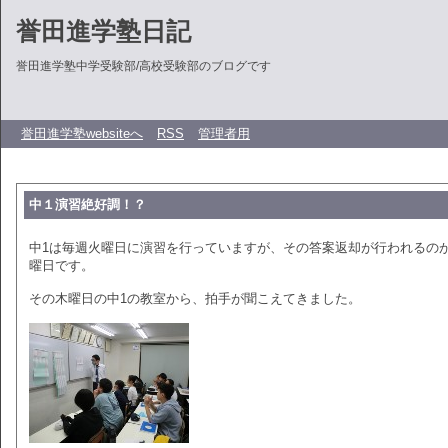
誉田進学塾日記
誉田進学塾中学受験部/高校受験部のブログです
誉田進学塾websiteへ
RSS
管理者用
中１演習絶好調！？
中1は毎週火曜日に演習を行っていますが、その答案返却が行われるの
曜日です。
その木曜日の中1の教室から、拍手が聞こえてきました。