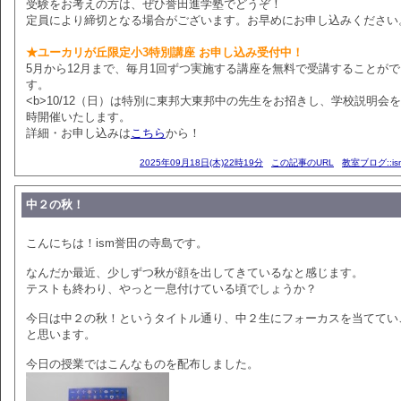
受験をお考えの方は、ぜひ誉田進学塾でどうぞ！
定員により締切となる場合がございます。お早めにお申し込みください
★ユーカリが丘限定小3特別講座 お申し込み受付中！
5月から12月まで、毎月1回ずつ実施する講座を無料で受講することが
す。
<b>10/12（日）は特別に東邦大東邦中の先生をお招きし、学校説明会
時開催いたします。
詳細・お申し込みは
こちら
から！
2025年09月18日(木)22時19分
この記事のURL
教室ブログ::i
中２の秋！
こんにちは！ism誉田の寺島です。
なんだか最近、少しずつ秋が顔を出してきているなと感じます。
テストも終わり、やっと一息付けている頃でしょうか？
今日は中２の秋！というタイトル通り、中２生にフォーカスを当ててい
と思います。
今日の授業ではこんなものを配布しました。