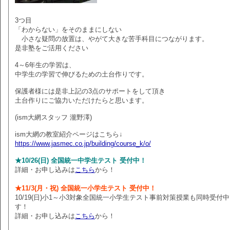
3つ目
「わからない」をそのままにしない
小さな疑問の放置は、やがて大きな苦手科目につながります。
是非塾をご活用ください
4～6年生の学習は、
中学生の学習で伸びるための土台作りです。
保護者様には是非上記の3点のサポートをして頂き
土台作りにご協力いただけたらと思います。
(ism大網スタッフ 瀧野澤)
ism大網の教室紹介ページはこちら↓
https://www.jasmec.co.jp/building/course_k/o/
★10/26(日) 全国統一中学生テスト 受付中！
詳細・お申し込みは
こちら
から！
★11/3(月・祝) 全国統一小学生テスト 受付中！
10/19(日)小1～小3対象全国統一小学生テスト事前対策授業も同時受付
す！
詳細・お申し込みは
こちら
から！