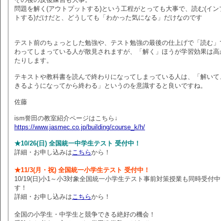
問題を解く(アウトプットする)という工程がとっても大事で、読む(イン
トする)だけだと、どうしても「わかった気になる」だけなのです
テスト前のちょっとした勉強や、テスト勉強の最後の仕上げで「読む」
わってしまっている人が散見されますが、「解く」ほうが学習効果は高
たりします。
テキストや教科書を読んで終わりになってしまっている人は、「解いて
きるようになってから終わる」というのを意識すると良いですね。
佐藤
ism誉田の教室紹介ページはこちら↓
https://www.jasmec.co.jp/building/course_k/h/
★10/26(日) 全国統一中学生テスト 受付中！
詳細・お申し込みは
こちら
から！
★11/3(月・祝) 全国統一小学生テスト 受付中！
10/19(日)小1～小3対象全国統一小学生テスト事前対策授業も同時受付
す！
詳細・お申し込みは
こちら
から！
全国の小学生・中学生と競争できる絶好の機会！