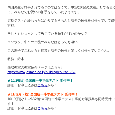
内田先生が拍手されてる？のではなくて、中1の演習の成績がとても良
て、みんなでお祝いの拍手をしていたようです。
定期テストが終わったばかりでもきちんと演習の勉強を頑張っていて偉
すね。
それともひょっとして教えている先生が凄いのかな？
ウソウソ、中１の生徒のみんなはとっても凄い！
この調子でこれからも授業も演習の勉強も楽しく頑張っていこうね。
教務 鈴木
鎌取教室の教室紹介ページはこちら↓
https://www.jasmec.co.jp/building/course_k/k/
★10/26(日) 全国統一中学生テスト 受付中！
詳細・お申し込みは
こちら
から！
★11/3(月・祝) 全国統一小学生テスト 受付中！
10/19(日)小1～小3対象全国統一小学生テスト事前対策授業も同時受付
す！
詳細・お申し込みは
こちら
から！