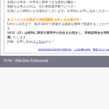
全国の小学生・中学生と競争できる絶好の機会！
受験をお考えの方は、ぜひ誉田進学塾でどうぞ！
定員により締切となる場合がございます。お早めにお申し込みください
★ユーカリが丘限定小3特別講座 お申し込み受付中！
5月から12月まで、毎月1回ずつ実施する講座を無料で受講することが
す。
10/12（日）は特別に東邦大東邦中の先生をお招きし、学校説明会を同
催
いたします。
詳細・お申し込みは
こちら
から！
2025年09月18日(木)15時23分
この記事のURL
教室ブログ::i
Script :
Web Diary Professional