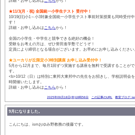
詳細・お申し込みは
こちら
から！
★11/3(月・祝) 全国統一小学生テスト 受付中！
10/19(日)小1～小3対象全国統一小学生テスト事前対策授業も同時受付
す！
詳細・お申し込みは
こちら
から！
全国の小学生・中学生と競争できる絶好の機会！
受験をお考えの方は、ぜひ誉田進学塾でどうぞ！
定員により締切となる場合がございます。お早めにお申し込みください
★ユーカリが丘限定小3特別講座 お申し込み受付中！
5月から12月まで、毎月1回ずつ実施する講座を無料で受講することが
す。
<b>10/12（日）は特別に東邦大東邦中の先生をお招きし、学校説明会
時開催いたします。
詳細・お申し込みは
こちら
から！
2025年09月18日(木)18時56分
この記事のURL
教室ブログ::i
9月になりました。
こんにちは、ismおゆみ野教務の後藤です。