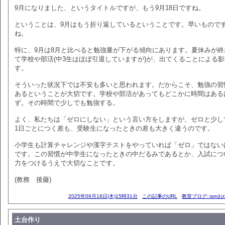
9月になりました、というタイトルですが、もう9月18日ですね。
ということは、9月はもう折り返しているということです。早いもので
ね。
特に、9月は8月と比べると勉強量が下がる傾向にあります。夏休みが終
て学校や部活(中3生はほぼ引退していますが)が、出てくることによる
す。
そういった状況下では不安も多いと思われます。だからこそ、勉強の習
あるということが大切です。学校や部活があってもどこかに時間はある
ず。その時間で少しでも勉強する。
よく、私たちは「ゼロにしない」という言い方をしますが、ゼロと少し
1日ごとにつく差も、受験生になったときの差も大きく違うのです。
小学生も計算チャレンジや漢字テストをやっていれば「ゼロ」ではない
です。この習慣が中学生になったときの中だるみであるとか、入試につ
力をつけるうえで大切なことです。
(教務 後藤)
2025年09月18日(木)15時31分
この記事のURL
教室ブログ::ism
土台作り