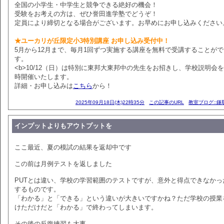
全国の小学生・中学生と競争できる絶好の機会！
受験をお考えの方は、ぜひ誉田進学塾でどうぞ！
定員により締切となる場合がございます。お早めにお申し込みください
★ユーカリが丘限定小3特別講座 お申し込み受付中！
5月から12月まで、毎月1回ずつ実施する講座を無料で受講することが
す。
<b>10/12（日）は特別に東邦大東邦中の先生をお招きし、学校説明会
時開催いたします。
詳細・お申し込みは
こちら
から！
2025年09月18日(木)22時35分
この記事のURL
教室ブログ::鎌
インプットよりもアウトプットを
ここ最近、夏の模試の結果を返却中です
この前は月例テストを返しました
PUTとは違い、学校の学習範囲のテストですが、意外と得点できなかっ
するものです。
「わかる」と「できる」という違いが大きいですかね？ただ学校の授業
けただけだと「わかる」で終わってしまいます。
その後の反復練習も大事。