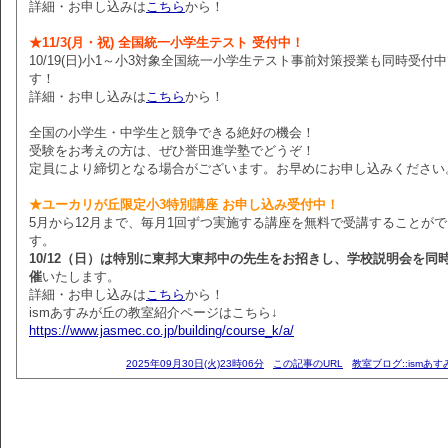
詳細・お申し込みは
こちら
から！
★11/3(月・祝) 全国統一小学生テスト 受付中！
10/19(日)小1～小3対象全国統一小学生テスト事前対策授業も同時受付
す！
詳細・お申し込みは
こちら
から！
全国の小学生・中学生と競争できる絶好の機会！
受験をお考えの方は、ぜひ誉田進学塾でどうぞ！
定員により締切となる場合がございます。お早めにお申し込みください
★ユーカリが丘限定小3特別講座 お申し込み受付中！
5月から12月まで、毎月1回ずつ実施する講座を無料で受講することが
す。
10/12（日）は特別に東邦大東邦中の先生をお招きし、学校説明会を同
催
いたします。
詳細・お申し込みは
こちら
から！
ismあすみが丘の教室紹介ページはこちら↓
https://www.jasmec.co.jp/building/course_k/a/
2025年09月30日(火)23時06分
この記事のURL
教室ブログ::ismあ