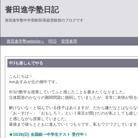
誉田進学塾日記
誉田進学塾中学受験部/高校受験部のブログです
誉田進学塾websiteへ
RSS
管理者用
中3も楽しんでやる
こんにちは！
ismあすみが丘の畑中です。
中3の数学を授業していてふと感じたことを書きたくなりました。
立体図形のかなりの難関問題に挑戦していましたが、非常に表情が明る
解けないな～と悩んでいる様子はありますが、だから嫌だなとはならな
「お～すげ～」「おもしろ！」という発言が聞けたのが私としても嬉し
と感じながら授業していました。
最後まで彼らとともに進んでいくつもりです。私もワクワクしています
★10/26(日) 全国統一中学生テスト 受付中！