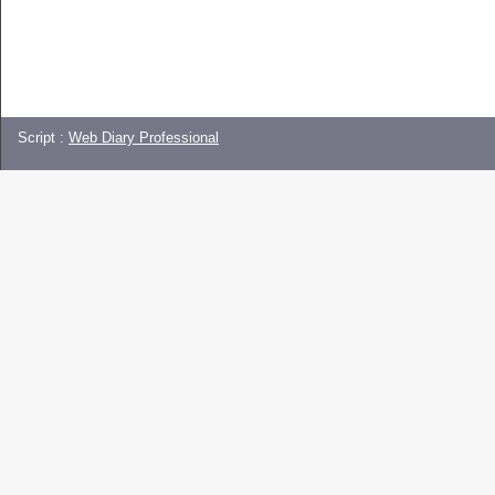
Script :
Web Diary Professional