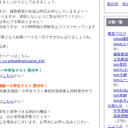
えをしっかりとしておきましょう。
前の月
次
すが、鎌取教室の生徒は明日お待ちしていますよー！
になりますが、遅刻しないように気を付けてください。
は休んでる暇ありません！
分類一覧
自由ですが、その時間他の受験生はコツコツやっています
教室ブログ
面授業となり結構ハードな一日ですががんばりましょうね。
sirius鎌
siriu
山本）
件）
鎌取教
介ページはこちら↓
土気教
.co.jp/building/course_k/k/
ism誉田
ismち
全国統一中学生テスト 受付中！
ism大網
は
こちら
から！
ismユ
件）
 全国統一小学生テスト 受付中！
ismお
1～小3対象全国統一小学生テスト事前対策授業も同時受付中で
ism本納
ismあ
は
こちら
から！
お知らせ
（
中学受験 s
学生と競争できる絶好の機会！
高校受験 
は、ぜひ誉田進学塾でどうぞ！
（27件
なる場合がございます。お早めにお申し込みください。
ニュース
（