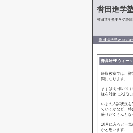
誉田進学
誉田進学塾中学受験部
誉田進学塾website
難高研FPウィー
鎌取教室では、難関
間になります。
まずは明日9/23
様を対象に入試に
いまの入試状況を
ていくかなど、特
盛りだくさんとな
10月に入ると一
かと思います。