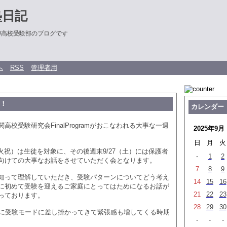
塾日記
/高校受験部のブログです
へ
RSS
管理者用
ク！
カレンダー
高校受験研究会FinalProgramがおこなわれる大事な一週
2025年9月
日
月
火
（火祝）は生徒を対象に、その後週末9/27（土）には保護者
-
1
2
向けての大事なお話をさせていただく会となります。
7
8
9
知って理解していただき、受験パターンについてどう考え
14
15
16
に初めて受験を迎えるご家庭にとってはためになるお話が
21
22
23
っております。
28
29
30
気に受験モードに差し掛かってきて緊張感も増してくる時期
-
-
-