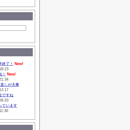
半終了！
New!
18:23
始！
New!
21:34
は直しが大事
13:17
盆ですね
09:20
っています
11:30