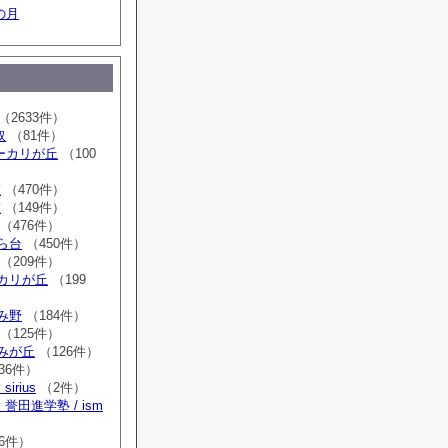
の月
（2633件）
取
（81件）
sユーカリが丘
（100
室
（470件）
室
（149件）
（476件）
はら台
（450件）
（209件）
ーカリが丘
（199
ゆみ野
（184件）
（125件）
すみが丘
（126件）
36件）
irius
（2件）
誉田進学塾 / ism
）
6件）