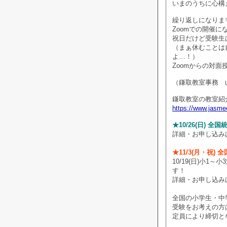
いまのうちに心構
繰り返しになりま
Zoomでの開催
祝日だけど受験生
（まぁ休むことは
よ…！）
Zoomからの対
（鎌取教室事務 
鎌取教室の教室紹
https://www.jasmec
★10/26(日) 
詳細・お申し込み
★11/3(月・祝)
10/19(日)小
す！
詳細・お申し込み
全国の小学生・中
受験をお考えの方
定員により締切と