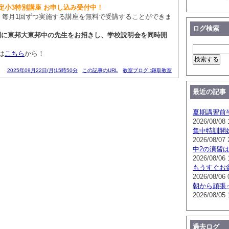
定小3特別講座 お申し込み受付中！
で、毎月1回ずつ実施する講座を無料で受講することができま
ログ検索
は特別に東邦大東邦中の先生をお招きし、学校説明会を同時開
は
こちら
から！
2025年09月22日(月)15時50分
この記事のURL
教室ブログ::鎌取教室
最近の記事
夏期講習前
2026/08/08 
集中特訓開
2026/08/07 
中2の演習
2026/08/06 
もうすぐお
2026/08/06 
朝から頑張
2026/08/05 
過去ログ