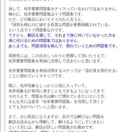
決して、化学重要問題集をディスっているわけではありません。
確かに、化学重要問題集はイイ問題集です。
ただ、どの観点においてイイのかと言うと、
『演習を積むのに値する良質な問題が多数掲載されている』
という点でイイ問題集なのです。
ですから、
解説を通して、それまで身に付いていなかった力を
身に付けるための問題集ではありません。
あくまでも、問題演習を積んで、慣れていくための問題集です。
高校生には、この点をしっかりと把握して頂いたうえで、
化学重要問題集を有効に活用して頂きたいと思います。
化学重要問題集を有効活用するステップが『③計算を実行する』
ことに慣れていくステップです。
既に、化学現象もしっかりと頭に入っていて、
化学現象を計算式に表すこともできるようになってきて、
そのうえで、問題を沢山解いて慣れていきたいという方、
そんな方には是非『化学重要問題集』を活用して頂くと
とても力がついていくと思います。
さて、少し蛇足になりますが、自力では解けない問題を
解説を読みながら理解して、解けるようにしていきたい
という方には、解説が詳しい問題集がお薦めです。