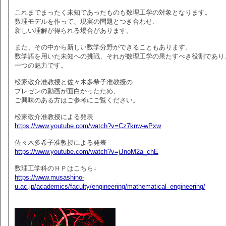
これまでまったく未知であったものも数理工学の対象となります。
数理モデルを作って、現実の問題とつき合わせ、
新しい理解が得られる場合があります。
また、その中から新しい数学分野ができることもあります。
数学語を用いた未知への挑戦、それが数理工学の果たすべき役割であり
一つの魅力です。
松家敬介准教授と佐々木多希子准教授の
プレゼンの動画が面白かったため、
ご興味のある方はご参考にご覧ください。
松家敬介准教授による発表
https://www.youtube.com/watch?v=Cz7knw-wPxw
佐々木多希子准教授による発表
https://www.youtube.com/watch?v=jJnoM2a_chE
数理工学科のＨＰはこちら↓
https://www.musashino-
u.ac.jp/academics/faculty/engineering/mathematical_engineering/