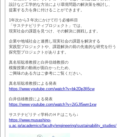
設計など工学的な方法により環境問題の解決策を検討し、
提案する力を身に付けることができます。
1年次から3 年次にかけて行う必修科目
「サステナビリティプロジェクト」では、
現実社会の課題を見つけ、その解決に挑戦します。
企業や地域社会と連携し現実社会の課題を解決する
実践型プロジェクトや、課題解決の前の先進的な研究を行う
探究型プロジェクトがあります。
真名垣聡准教授と白井信雄教授の
模擬授業の動画が面白かったため、
ご興味のある方はご参考にご覧ください。
真名垣聡准教授による発表
https://www.youtube.com/watch?v=bk2Dp3fi5cw
白井信雄教授による発表
https://www.youtube.com/watch?v=2iGJl5wm1xw
サステナビリティ学科のＨＰはこちら↓
https://www.musashino-
u.ac.jp/academics/faculty/engineering/sustainability_studies/