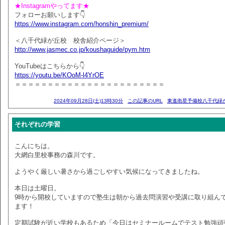
★Instagramやってます★
フォローお願いします👇
https://www.instagram.com/honshin_premium/
＜八千代緑が丘校 校舎紹介ページ＞
http://www.jasmec.co.jp/koushaguide/pym.htm
YouTubeはこちらから👇
https://youtu.be/KOoM-l4YrOE
＝＝＝＝＝＝＝＝＝＝＝＝＝＝＝＝＝＝＝＝＝＝＝
2024年09月28日(土)13時30分
この記事のURL
東進衛星予備校八千代緑
それぞれの学習
こんにちは。
大網白里校事務の森川です。
ようやく厳しい暑さから過ごしやすい気候になってきましたね。
本日は土曜日。
9時から開校していますので塾生は朝から過去問演習や受講に取り組ん
ます！
定期試験が近い学校もあるため「今日はセミナールームでテスト勉強頑