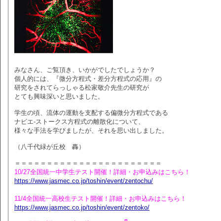
みなさん、ご覧頂き、いかがでしたでしょうか？
個人的には、『微分方程式・差分方程式の応用』の
研究をされてらっしゃる松家敬介先生の研究が
とても興味深いと思いました。
学生の頃、流体の運動を支配する偏微分方程式である
ナビエ-ストークス方程式の離散化について、
様々な手法を学びましたが、それを思い出しました。
（八千代緑が丘校 轟）
＝＝＝＝＝＝＝＝＝＝＝＝＝＝＝＝＝＝＝＝＝＝＝
10/27全国統一中学生テスト開催！詳細・お申込みはこちら！
https://www.jasmec.co.jp/toshin/event/zentochu/
11/4全国統一高校生テスト開催！詳細・お申込みはこちら！
https://www.jasmec.co.jp/toshin/event/zentoko/