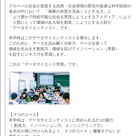
グローバル社会が直面する自然・社会環境の変化や急速な科学技術の
進歩の中において、「物事の本質を見抜こうとする力」と
「より豊かで持続可能な社会を実現しようとするアイディア」により
「人類にとって価値のある知を創造」しようとする人財が
「データサイエンティスト」です。
本学科はこのデータサイエンティストを輩出します。
このために、データを読み解く分析力、データを使って
価値を生み出す創造力、価値を拡げてイノベーション（革新）
を起すビジネス力を育成します。
これが『データサイエンス学部』です。
【３つのコース】
本学科は、データサイエンティストに求められる3つの能力
（ 創造力、イノベーション力、エンジニアリング力）
を学生が身に付けられるよう、３つのコース（ 履修モデル）が