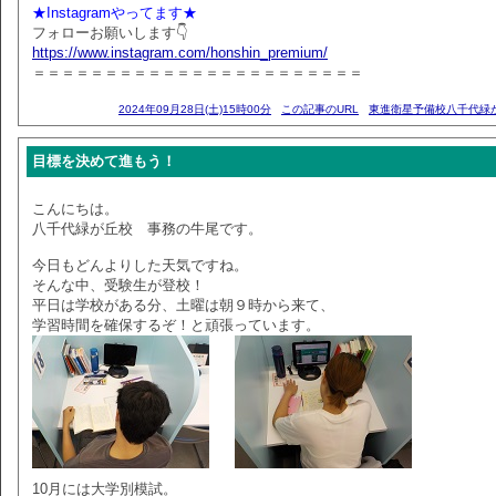
★Instagramやってます★
フォローお願いします👇
https://www.instagram.com/honshin_premium/
＝＝＝＝＝＝＝＝＝＝＝＝＝＝＝＝＝＝＝＝＝＝＝
2024年09月28日(土)15時00分
この記事のURL
東進衛星予備校八千代緑
目標を決めて進もう！
こんにちは。
八千代緑が丘校 事務の牛尾です。
今日もどんよりした天気ですね。
そんな中、受験生が登校！
平日は学校がある分、土曜は朝９時から来て、
学習時間を確保するぞ！と頑張っています。
10月には大学別模試。