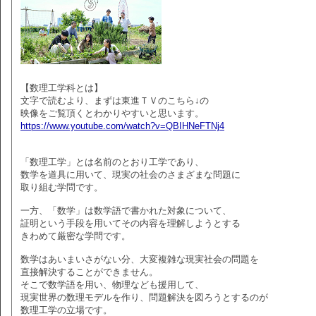
【数理工学科とは】
文字で読むより、まずは東進ＴＶのこちら↓の
映像をご覧頂くとわかりやすいと思います。
https://www.youtube.com/watch?v=QBIHNeFTNj4
「数理工学」とは名前のとおり工学であり、
数学を道具に用いて、現実の社会のさまざまな問題に
取り組む学問です。
一方、「数学」は数学語で書かれた対象について、
証明という手段を用いてその内容を理解しようとする
きわめて厳密な学問です。
数学はあいまいさがない分、大変複雑な現実社会の問題を
直接解決することができません。
そこで数学語を用い、物理なども援用して、
現実世界の数理モデルを作り、問題解決を図ろうとするのが
数理工学の立場です。