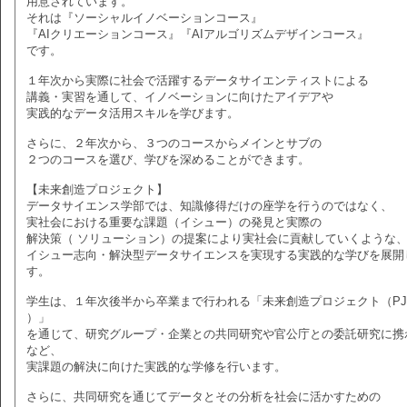
用意されています。
それは『ソーシャルイノベーションコース』
『AIクリエーションコース』『AIアルゴリズムデザインコース』
です。
１年次から実際に社会で活躍するデータサイエンティストによる
講義・実習を通して、イノベーションに向けたアイデアや
実践的なデータ活用スキルを学びます。
さらに、２年次から、３つのコースからメインとサブの
２つのコースを選び、学びを深めることができます。
【未来創造プロジェクト】
データサイエンス学部では、知識修得だけの座学を行うのではなく、
実社会における重要な課題（イシュー）の発見と実際の
解決策（ ソリューション）の提案により実社会に貢献していくような
イシュー志向・解決型データサイエンスを実現する実践的な学びを展開
す。
学生は、１年次後半から卒業まで行われる「未来創造プロジェクト（PJ
）」
を通じて、研究グループ・企業との共同研究や官公庁との委託研究に携
など、
実課題の解決に向けた実践的な学修を行います。
さらに、共同研究を通じてデータとその分析を社会に活かすための