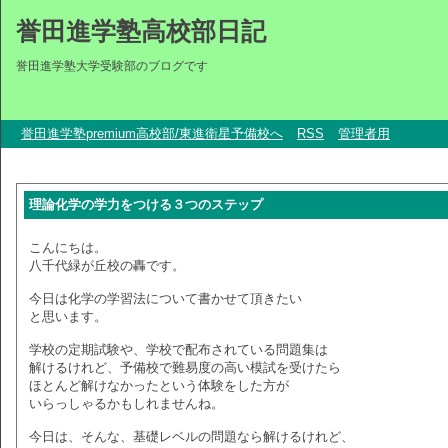
誉田進学塾高校部日記
誉田進学塾大学受験部のブログです
誉田進学塾premium高校部/東進衛星予備校へ
RSS
管理者用
理論化学の学力をつける３つのステップ
こんにちは。
八千代緑が丘校の轟です。
今日は化学の学習法について書かせて頂きたい
と思います。
学校の定期試験や、学校で配布されている問題集は
解けるけれど、予備校で難易度の高い模試を受けたら
ほとんど解けなかったという体験をした方が
いらっしゃるかもしれませんね。
今日は、そんな、基礎レベルの問題なら解けるけれど、