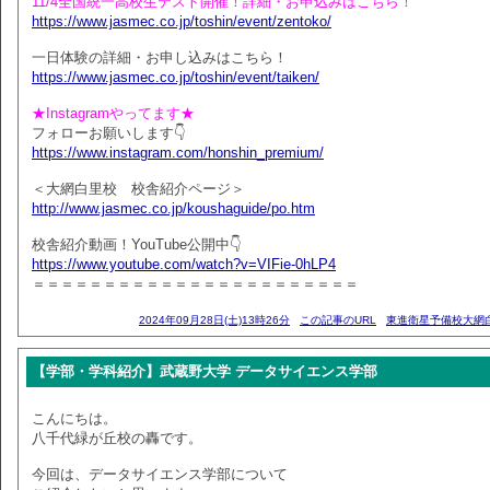
11/4全国統一高校生テスト開催！詳細・お申込みはこちら！
https://www.jasmec.co.jp/toshin/event/zentoko/
一日体験の詳細・お申し込みはこちら！
https://www.jasmec.co.jp/toshin/event/taiken/
★Instagramやってます★
フォローお願いします👇
https://www.instagram.com/honshin_premium/
＜大網白里校 校舎紹介ページ＞
http://www.jasmec.co.jp/koushaguide/po.htm
校舎紹介動画！YouTube公開中👇
https://www.youtube.com/watch?v=VIFie-0hLP4
＝＝＝＝＝＝＝＝＝＝＝＝＝＝＝＝＝＝＝＝＝＝＝
2024年09月28日(土)13時26分
この記事のURL
東進衛星予備校大網
【学部・学科紹介】武蔵野大学 データサイエンス学部
こんにちは。
八千代緑が丘校の轟です。
今回は、データサイエンス学部について